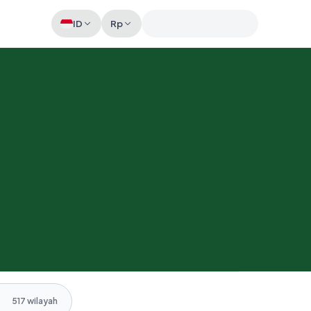
ID
Rp
Memeriksa sesi akun
517 wilayah