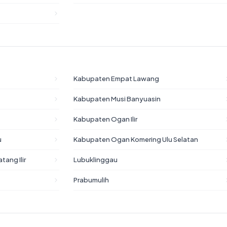
Kabupaten Empat Lawang
Kabupaten Musi Banyuasin
Kabupaten Ogan Ilir
u
Kabupaten Ogan Komering Ulu Selatan
ang Ilir
Lubuklinggau
Prabumulih