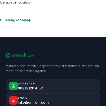
berada di {location}.
+
Selengkapnya
Marketplace umroh & haji tepercaya di Indonesia, dengan izin
resmi Kementerian Agama.
WHATSAPP
0821 2120 4159
EMAIL
info@umroh.com