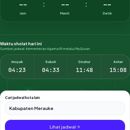
--
--
--
:
:
Jam
Menit
Detik
Waktu sholat hari ini
Sumber jadwal: Kementerian Agama RI melalui MyQuran
Imsyak
Subuh
Dzuhur
Ashar
04:23
04:33
11:48
15:08
Cari jadwal kota lain
Pilih salah satu dari 500+ kota dan kabupaten di Indonesia.
Lihat jadwal