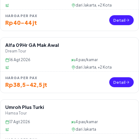
dari
Jakarta, +2 Kota
HARGA PER PAX
Detail
Rp 40–44 jt
Alfa 09Hr GA Mak Awal
Sisa 36 seat
Dream Tour
16 Agt 2026
4
pax/kamar
dari
Jakarta, +2 Kota
HARGA PER PAX
Detail
Rp 38,5–42,5 jt
Umroh Plus Turki
Sisa 30 seat
Hamsa Tour
17 Agt 2026
4
pax/kamar
dari
Jakarta