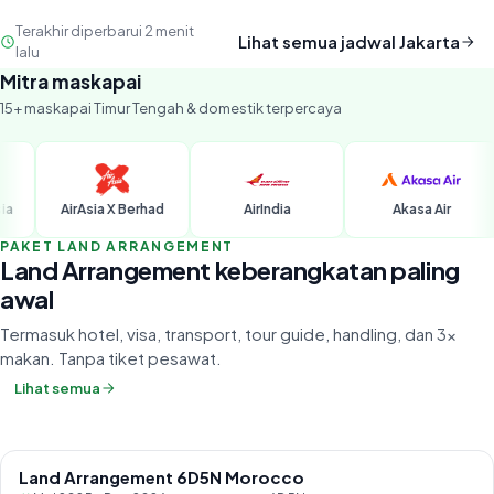
Terakhir diperbarui 2 menit
Lihat semua jadwal
Jakarta
lalu
Mitra maskapai
15+ maskapai Timur Tengah & domestik terpercaya
sia X Berhad
AirIndia
Akasa Air
Batik
PAKET LAND ARRANGEMENT
Land Arrangement keberangkatan paling
awal
Termasuk hotel, visa, transport, tour guide, handling, dan 3×
makan. Tanpa tiket pesawat.
Lihat semua
Land Arrangement 6D5N Morocco