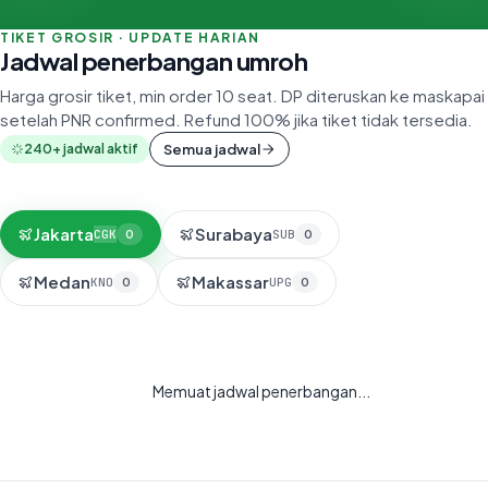
TIKET GROSIR · UPDATE HARIAN
Jadwal penerbangan umroh
Harga grosir tiket, min order 10 seat. DP diteruskan ke maskapai
setelah PNR confirmed. Refund 100% jika tiket tidak tersedia.
240+ jadwal aktif
Semua jadwal
Jakarta
Surabaya
CGK
0
SUB
0
Medan
Makassar
KNO
0
UPG
0
Memuat jadwal penerbangan...