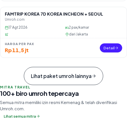
FAMTRIP KOREA 7D KOREA INCHEON + SEOUL
Sisa 45 seat
Umroh.com
17 Agt 2026
2
pax/kamar
dari
Jakarta
HARGA PER PAX
Detail
Rp 11,5 jt
Lihat paket umroh lainnya
MITRA TRAVEL
100+ biro umroh tepercaya
Semua mitra memiliki izin resmi Kemenag & telah diverifikasi
Umroh.com.
Lihat semua mitra