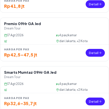
HARGA PER PAX
Detail
Rp 41,8 jt
Premio 09Hr GA Jed
Sisa 36 seat
Dream Tour
17 Agt 2026
4
pax/kamar
dari
Jakarta, +2 Kota
HARGA PER PAX
Detail
Rp 42,5–47,5 jt
Smarts Mumtaz 09Hr GA Jed
Sisa 20 seat
Dream Tour
17 Agt 2026
4
pax/kamar
dari
Jakarta, +2 Kota
HARGA PER PAX
Detail
Rp 32,6–35,7 jt