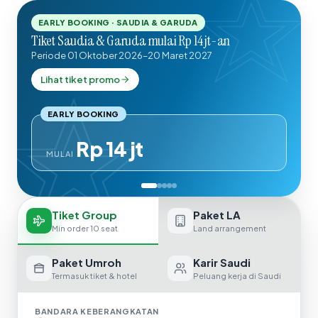
EARLY BOOKING · SAUDIA & GARUDA
Tiket Saudia & Garuda mulai Rp 14 jt-an
Periode 01 Oktober 2026–20 Maret 2027
Lihat tiket promo
EARLY BOOKING
Rp 14 jt
MULAI
Tiket Group
Paket LA
Min order 10 seat
Land arrangement
Paket Umroh
Karir Saudi
Termasuk tiket & hotel
Peluang kerja di Saudi
BANDARA KEBERANGKATAN