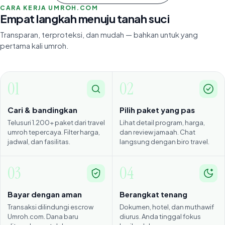
CARA KERJA UMROH.COM
Empat langkah menuju tanah suci
Transparan, terproteksi, dan mudah — bahkan untuk yang
pertama kali umroh.
01
02
Cari & bandingkan
Pilih paket yang pas
Telusuri 1.200+ paket dari travel
Lihat detail program, harga,
umroh tepercaya. Filter harga,
dan review jamaah. Chat
jadwal, dan fasilitas.
langsung dengan biro travel.
03
04
Bayar dengan aman
Berangkat tenang
Transaksi dilindungi escrow
Dokumen, hotel, dan muthawif
Umroh.com. Dana baru
diurus. Anda tinggal fokus