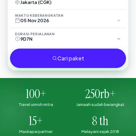
WAKTU KEBERANGKATAN
05 Nov 2026
DURASI PERJALANAN
9D7N
Cari paket
100+
250rb+
Travel umroh mitra
Jamaah sudah berangkat
15+
8 th
Maskapai partner
Melayani sejak 2018