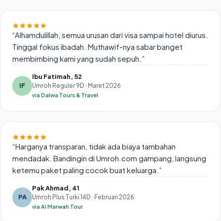
“
Alhamdulillah, semua urusan dari visa sampai hotel diurus.
Tinggal fokus ibadah. Muthawif-nya sabar banget
membimbing kami yang sudah sepuh.
”
Ibu Fatimah, 52
IF
Umroh Reguler 9D · Maret 2026
via
Dalwa Tours & Travel
“
Harganya transparan, tidak ada biaya tambahan
mendadak. Bandingin di Umroh.com gampang, langsung
ketemu paket paling cocok buat keluarga.
”
Pak Ahmad, 41
PA
Umroh Plus Turki 14D · Februari 2026
via
Al Marwah Tour