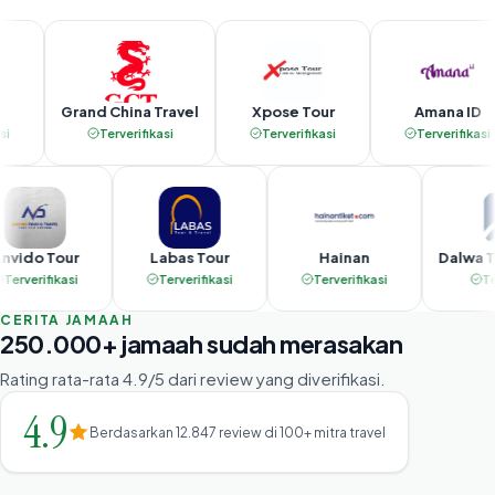
Grand China Travel
Xpose Tour
Amana ID
Terverifikasi
Terverifikasi
Terverifikasi
Anvido Tour
Labas Tour
Hainan
Da
Terverifikasi
Terverifikasi
Terverifikasi
CERITA JAMAAH
250.000+ jamaah sudah merasakan
Rating rata-rata 4.9/5 dari review yang diverifikasi.
4.9
Berdasarkan 12.847 review di 100+ mitra travel