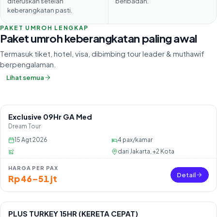
diteruskan setelah
beribadah.
keberangkatan pasti.
PAKET UMROH LENGKAP
Paket umroh keberangkatan paling awal
Termasuk tiket, hotel, visa, dibimbing tour leader & muthawif
berpengalaman.
Lihat semua
Exclusive 09Hr GA Med
Sisa 36 seat
Dream Tour
15 Agt 2026
4
pax/kamar
dari
Jakarta, +2 Kota
HARGA PER PAX
Detail
Rp 46–51 jt
PLUS TURKEY 15HR (KERETA CEPAT)
Sisa 13 seat