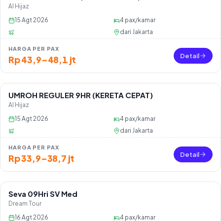
Al Hijaz
15 Agt 2026
4
pax/kamar
dari
Jakarta
HARGA PER PAX
Detail
Rp 43,9–48,1 jt
UMROH REGULER 9HR (KERETA CEPAT)
Sisa 1 seat
Al Hijaz
15 Agt 2026
4
pax/kamar
dari
Jakarta
HARGA PER PAX
Detail
Rp 33,9–38,7 jt
Seva 09Hri SV Med
Sisa 36 seat
Dream Tour
16 Agt 2026
4
pax/kamar