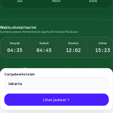
Jam
Menit
Detik
Waktu sholat hari ini
Sumber jadwal: Kementerian Agama RI melalui MyQuran
Imsyak
Subuh
Dzuhur
Ashar
04:35
04:45
12:02
15:23
Cari jadwal kota lain
Pilih salah satu dari 500+ kota dan kabupaten di Indonesia.
Lihat jadwal