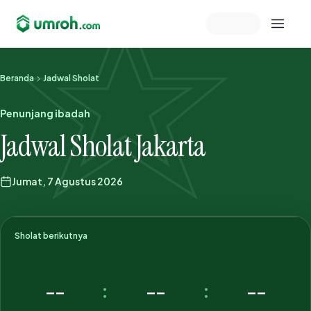
Memeriksa sesi akun
Beranda
Jadwal Sholat
Penunjang ibadah
Jadwal Sholat Jakarta
Jumat, 7 Agustus 2026
Sholat berikutnya
--
--
--
:
: