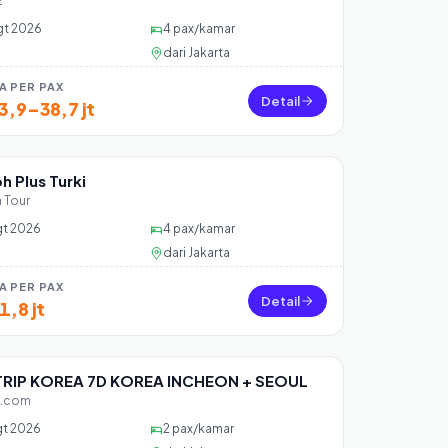
z
gt 2026
4
pax/kamar
dari
Jakarta
A PER PAX
Detail
3,9–38,7 jt
h Plus Turki
 30 seat
 Tour
gt 2026
4
pax/kamar
dari
Jakarta
A PER PAX
Detail
1,8 jt
RIP KOREA 7D KOREA INCHEON + SEOUL
 45 seat
.com
gt 2026
2
pax/kamar