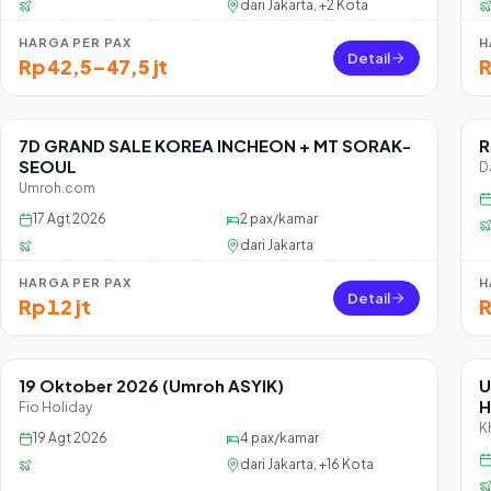
dari
Jakarta, +2 Kota
HARGA PER PAX
H
Detail
Rp 42,5–47,5 jt
R
7D GRAND SALE KOREA INCHEON + MT SORAK-
R
Sisa 45 seat
SEOUL
D
Umroh.com
17 Agt 2026
2
pax/kamar
dari
Jakarta
HARGA PER PAX
H
Detail
Rp 12 jt
R
19 Oktober 2026 (Umroh ASYIK)
U
Sisa 25 seat
H
Fio Holiday
K
19 Agt 2026
4
pax/kamar
dari
Jakarta, +16 Kota