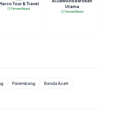
Al Dawood Barokah
Marco Tour & Travel
Utama
Terverifikasi
Terverifikasi
ng
Palembang
Banda Aceh