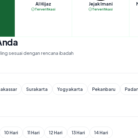
Al Hijaz
Jejak Imani
Terverifikasi
Terverifikasi
Anda
paling sesuai dengan rencana ibadah
akassar
Surakarta
Yogyakarta
Pekanbaru
Pada
10 Hari
11 Hari
12 Hari
13 Hari
14 Hari