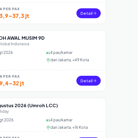
A PER PAX
Detail
3,9–37,3 jt
H AWAL MUSIM 9D
 40 seat
Global Indonesia
gt 2026
4
pax/kamar
dari
Jakarta, +49 Kota
A PER PAX
Detail
9,4–32 jt
gustus 2026 (Umroh LCC)
 2 seat
liday
gt 2026
4
pax/kamar
dari
Jakarta, +16 Kota
A PER PAX