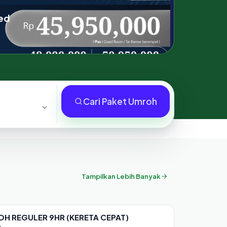
Med
Cari Paket Umroh
Tampilkan Lebih Banyak
H REGULER 9HR (KERETA CEPAT)
 1 seat