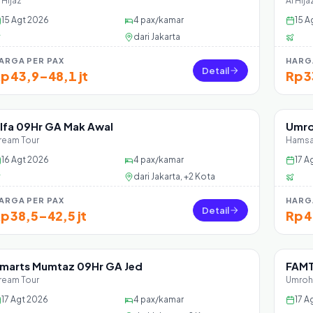
 Hijaz
Al Hija
15 Agt 2026
4
pax/kamar
15 A
dari
Jakarta
ARGA PER PAX
HARG
Detail
p 43,9–48,1 jt
Rp 3
lfa 09Hr GA Mak Awal
Umro
Sisa 36 seat
Sisa
ream Tour
Hamsa
16 Agt 2026
4
pax/kamar
17 A
dari
Jakarta, +2 Kota
ARGA PER PAX
HARG
Detail
p 38,5–42,5 jt
Rp 4
marts Mumtaz 09Hr GA Jed
FAMT
Sisa 20 seat
Sisa
ream Tour
Umroh
17 Agt 2026
4
pax/kamar
17 A