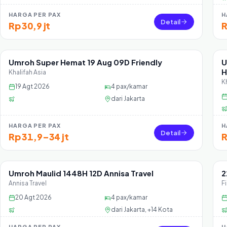
HARGA PER PAX
H
Detail
Rp 30,9 jt
R
Umroh Super Hemat 19 Aug 09D Friendly
U
Sisa 0 seat
H
Khalifah Asia
K
19 Agt 2026
4
pax/kamar
dari
Jakarta
HARGA PER PAX
H
Detail
Rp 31,9–34 jt
R
Umroh Maulid 1448H 12D Annisa Travel
2
Sisa 30 seat
Annisa Travel
F
20 Agt 2026
4
pax/kamar
dari
Jakarta, +14 Kota
HARGA PER PAX
H