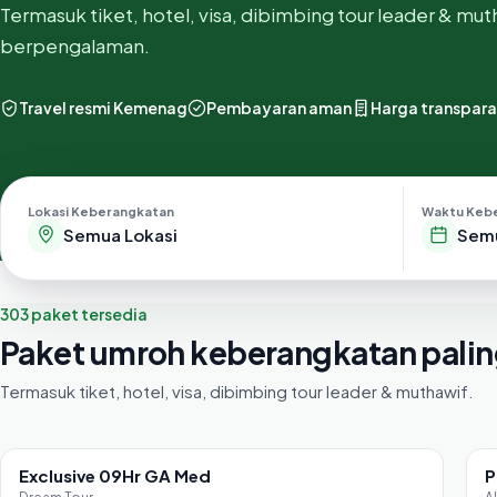
Termasuk tiket, hotel, visa, dibimbing tour leader & mut
berpengalaman.
Travel resmi Kemenag
Pembayaran aman
Harga transpar
Lokasi Keberangkatan
Waktu Keb
Sem
303 paket tersedia
Paket umroh keberangkatan palin
Termasuk tiket, hotel, visa, dibimbing tour leader & muthawif.
Exclusive 09Hr GA Med
P
Sisa 36 seat