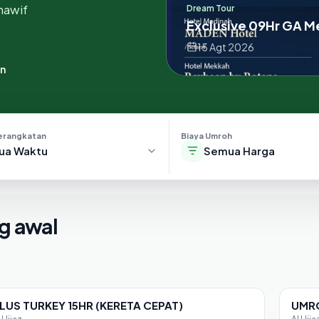
hawif
Dream Tour
Exclusive 09Hr GA 
15 Agt 2026
an
erangkatan
Biaya Umroh
ua Waktu
Semua Harga
g awal
LUS TURKEY 15HR (KERETA CEPAT)
UMRO
Sisa 13 seat
Sisa