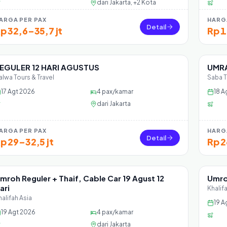
dari
Jakarta, +2 Kota
ARGA PER PAX
HARG
Detail
p 32,6–35,7 jt
Rp 1
EGULER 12 HARI AGUSTUS
UMRA
Sisa 45 seat
Sisa
alwa Tours & Travel
Saba T
17 Agt 2026
4
pax/kamar
18 A
dari
Jakarta
ARGA PER PAX
HARG
Detail
p 29–32,5 jt
Rp 2
mroh Reguler + Thaif, Cable Car 19 Agust 12
Umro
Sisa 0 seat
Sisa
ari
Khalif
halifah Asia
19 A
19 Agt 2026
4
pax/kamar
dari
Jakarta