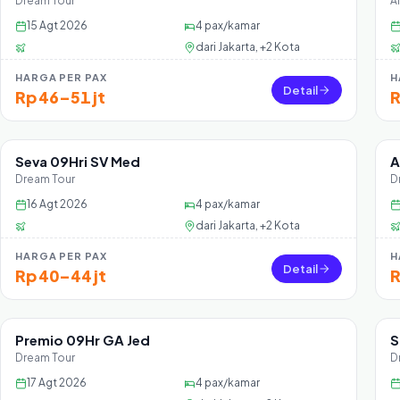
Dream Tour
Al
15 Agt 2026
4
pax/kamar
dari
Jakarta, +2 Kota
HARGA PER PAX
H
Detail
Rp 46–51 jt
R
Seva 09Hri SV Med
A
Sisa 36 seat
Dream Tour
D
16 Agt 2026
4
pax/kamar
dari
Jakarta, +2 Kota
HARGA PER PAX
H
Detail
Rp 40–44 jt
R
Premio 09Hr GA Jed
S
Sisa 36 seat
Dream Tour
D
17 Agt 2026
4
pax/kamar