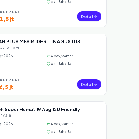
dari
Jakarta
A PER PAX
Detail
1,5 jt
H PLUS MESIR 10HR - 18 AGUSTUS
 40 seat
our & Travel
gt 2026
4
pax/kamar
dari
Jakarta
A PER PAX
Detail
6,5 jt
h Super Hemat 19 Aug 12D Friendly
 0 seat
ah Asia
gt 2026
4
pax/kamar
dari
Jakarta