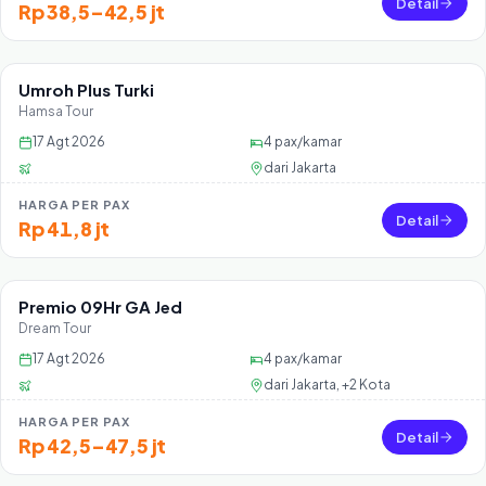
Detail
Rp 38,5–42,5 jt
Umroh Plus Turki
Sisa 30 seat
Hamsa Tour
17 Agt 2026
4
pax/kamar
dari
Jakarta
HARGA PER PAX
Detail
Rp 41,8 jt
Premio 09Hr GA Jed
Sisa 36 seat
Dream Tour
17 Agt 2026
4
pax/kamar
dari
Jakarta, +2 Kota
HARGA PER PAX
Detail
Rp 42,5–47,5 jt