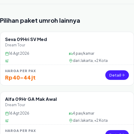
Pilihan paket umroh lainnya
Seva 09Hri SV Med
Sisa 36 seat
Dream Tour
16 Agt 2026
4
pax/kamar
dari
Jakarta, +2 Kota
HARGA PER PAX
Detail
Rp 40–44 jt
Alfa 09Hr GA Mak Awal
Sisa 36 seat
Dream Tour
16 Agt 2026
4
pax/kamar
dari
Jakarta, +2 Kota
HARGA PER PAX