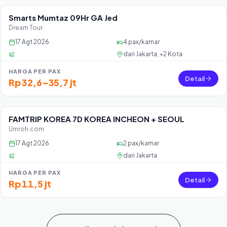
Smarts Mumtaz 09Hr GA Jed
Sisa 20 seat
Dream Tour
17 Agt 2026
4
pax/kamar
dari
Jakarta, +2 Kota
HARGA PER PAX
Detail
Rp 32,6–35,7 jt
FAMTRIP KOREA 7D KOREA INCHEON + SEOUL
Sisa 45 seat
Umroh.com
17 Agt 2026
2
pax/kamar
dari
Jakarta
HARGA PER PAX
Detail
Rp 11,5 jt