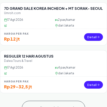
7D GRAND SALE KOREA INCHEON + MT SORAK- SEOUL
Sisa 45 seat
Umroh.com
17 Agt 2026
2
pax/kamar
dari
Jakarta
HARGA PER PAX
Detail
Rp 12 jt
REGULER 12 HARI AGUSTUS
Sisa 45 seat
Dalwa Tours & Travel
17 Agt 2026
4
pax/kamar
dari
Jakarta
HARGA PER PAX
Detail
Rp 29–32,5 jt