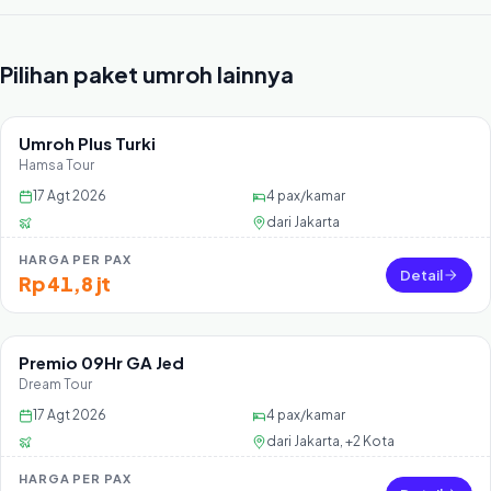
Pilihan paket umroh lainnya
Umroh Plus Turki
Sisa 30 seat
Hamsa Tour
17 Agt 2026
4
pax/kamar
dari
Jakarta
HARGA PER PAX
Detail
Rp 41,8 jt
Premio 09Hr GA Jed
Sisa 36 seat
Dream Tour
17 Agt 2026
4
pax/kamar
dari
Jakarta, +2 Kota
HARGA PER PAX