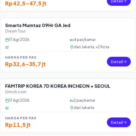
Detail
Rp 42,5–47,5 jt
Smarts Mumtaz 09Hr GA Jed
Sisa 20 seat
Dream Tour
17 Agt 2026
4
pax/kamar
dari
Jakarta, +2 Kota
HARGA PER PAX
Detail
Rp 32,6–35,7 jt
FAMTRIP KOREA 7D KOREA INCHEON + SEOUL
Sisa 45 seat
Umroh.com
17 Agt 2026
2
pax/kamar
dari
Jakarta
HARGA PER PAX
Detail
Rp 11,5 jt