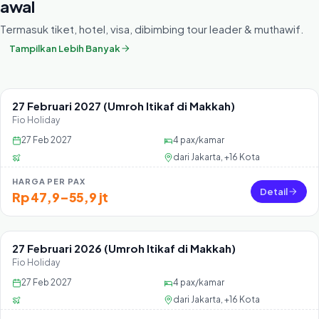
awal
Termasuk tiket, hotel, visa, dibimbing tour leader & muthawif.
Tampilkan Lebih Banyak
27 Februari 2027 (Umroh Itikaf di Makkah)
Sisa 39 seat
Fio Holiday
27 Feb 2027
4
pax/kamar
dari
Jakarta, +16 Kota
HARGA PER PAX
Detail
Rp 47,9–55,9 jt
27 Februari 2026 (Umroh Itikaf di Makkah)
Sisa 39 seat
Fio Holiday
27 Feb 2027
4
pax/kamar
dari
Jakarta, +16 Kota