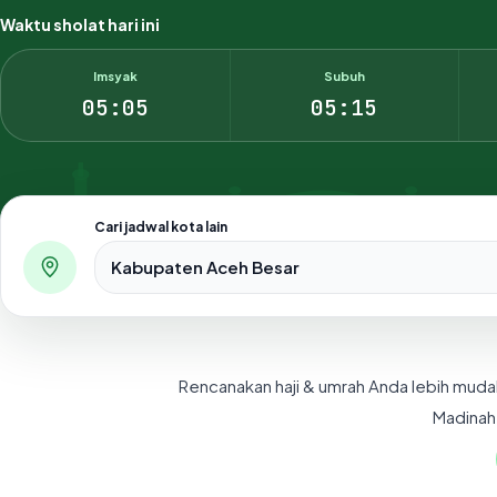
Waktu sholat hari ini
Imsyak
Subuh
05:05
05:15
Cari jadwal kota lain
Pilih salah satu dari 500+ kota dan kabupaten di Indo
Rencanakan haji & umrah Anda lebih muda
Madinah,