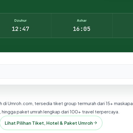
Dzuhur
Ashar
12:47
16:05
nesia.
h di Umroh.com, tersedia tiket group termurah dari 15+ maskapa
 hingga paket umrah lengkap dari 100+ travel terpercaya.
Lihat Pilihan Tiket, Hotel & Paket Umroh