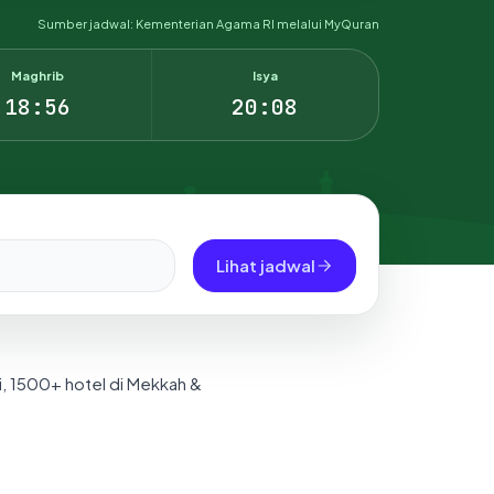
Sumber jadwal: Kementerian Agama RI melalui MyQuran
Maghrib
Isya
18:56
20:08
Lihat jadwal
i, 1500+ hotel di Mekkah &