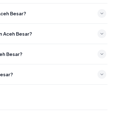
2:47
Aceh Besar?
:05
en Aceh Besar?
18:56
ceh Besar?
08
Besar?