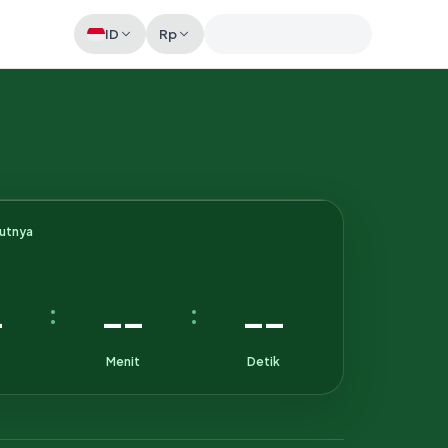
ID
Rp
Memeriksa sesi akun
kutnya
-
--
--
:
:
Menit
Detik