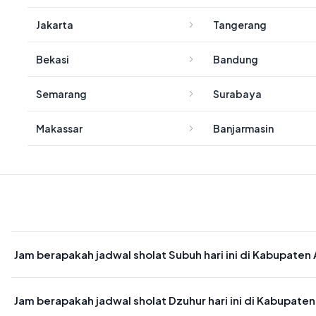
Jakarta
Tangerang
Bekasi
Bandung
Semarang
Surabaya
Makassar
Banjarmasin
Jam berapakah jadwal sholat Subuh hari ini di Kabupaten
Waktu sholat Subuh di Kabupaten Aceh Besar hari ini jatuh pada 0
Jam berapakah jadwal sholat Dzuhur hari ini di Kabupate