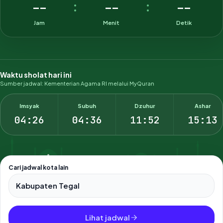
--
--
--
:
:
Jam
Menit
Detik
Waktu sholat hari ini
Sumber jadwal: Kementerian Agama RI melalui MyQuran
Imsyak
Subuh
Dzuhur
Ashar
04:26
04:36
11:52
15:13
Cari jadwal kota lain
Pilih salah satu dari 500+ kota dan kabupaten di Indonesia.
Lihat jadwal