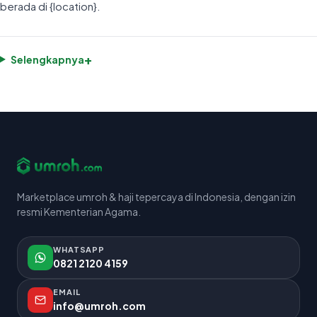
berada di {location}.
+
Selengkapnya
Marketplace umroh & haji tepercaya di Indonesia, dengan izin
resmi Kementerian Agama.
WHATSAPP
0821 2120 4159
EMAIL
info@umroh.com