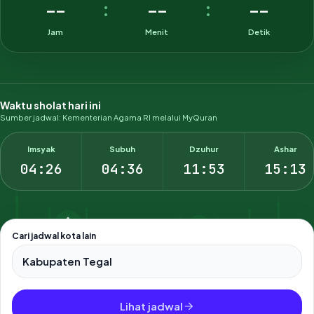
--
--
--
:
:
Jam
Menit
Detik
Waktu sholat hari ini
Sumber jadwal: Kementerian Agama RI melalui MyQuran
Imsyak
Subuh
Dzuhur
Ashar
04:26
04:36
11:53
15:13
Cari jadwal kota lain
Pilih salah satu dari 500+ kota dan kabupaten di Indonesia.
Lihat jadwal