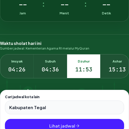
--
--
--
:
:
Jam
Menit
Detik
Waktu sholat hari ini
Sumber jadwal: Kementerian Agama RI melalui MyQuran
Imsyak
Subuh
Dzuhur
Ashar
04:26
04:36
11:53
15:13
Cari jadwal kota lain
Pilih salah satu dari 500+ kota dan kabupaten di Indonesia.
Lihat jadwal