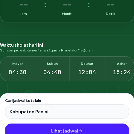
--
--
--
:
:
Jam
Menit
Detik
Waktu sholat hari ini
Sumber jadwal: Kementerian Agama RI melalui MyQuran
Imsyak
Subuh
Dzuhur
Ashar
04:30
04:40
12:04
15:24
Cari jadwal kota lain
Pilih salah satu dari 500+ kota dan kabupaten di Indonesia.
Lihat jadwal