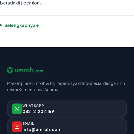
berada di {location}.
+
Selengkapnya
Marketplace umroh & haji tepercaya di Indonesia, dengan izin
resmi Kementerian Agama.
WHATSAPP
0821 2120 4159
EMAIL
info@umroh.com