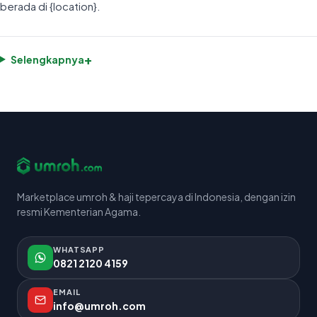
berada di {location}.
+
Selengkapnya
Marketplace umroh & haji tepercaya di Indonesia, dengan izin
resmi Kementerian Agama.
WHATSAPP
0821 2120 4159
EMAIL
info@umroh.com