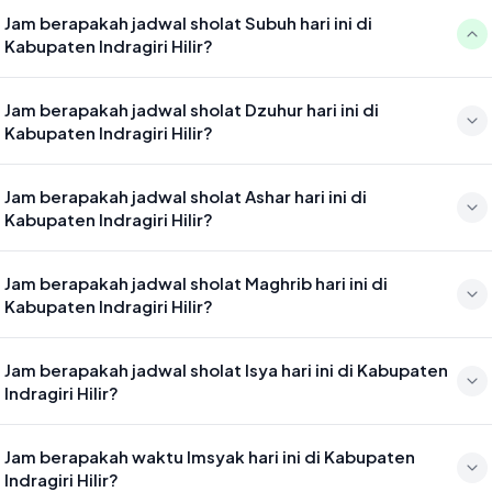
Jam berapakah jadwal sholat Subuh hari ini di
Kabupaten Indragiri Hilir?
Waktu sholat Subuh di Kabupaten Indragiri Hilir hari ini jatuh pada
Jam berapakah jadwal sholat Dzuhur hari ini di
04:53
Kabupaten Indragiri Hilir?
Waktu sholat Dzuhur di Kabupaten Indragiri Hilir hari ini jatuh pada
Jam berapakah jadwal sholat Ashar hari ini di
12:17
Kabupaten Indragiri Hilir?
Waktu sholat Ashar di Kabupaten Indragiri Hilir hari ini jatuh pada
Jam berapakah jadwal sholat Maghrib hari ini di
15:37
Kabupaten Indragiri Hilir?
Waktu sholat Maghrib di Kabupaten Indragiri Hilir hari ini jatuh pada
Jam berapakah jadwal sholat Isya hari ini di Kabupaten
18:19
Indragiri Hilir?
Waktu sholat Isya di Kabupaten Indragiri Hilir hari ini jatuh pada 19:30
Jam berapakah waktu Imsyak hari ini di Kabupaten
Indragiri Hilir?