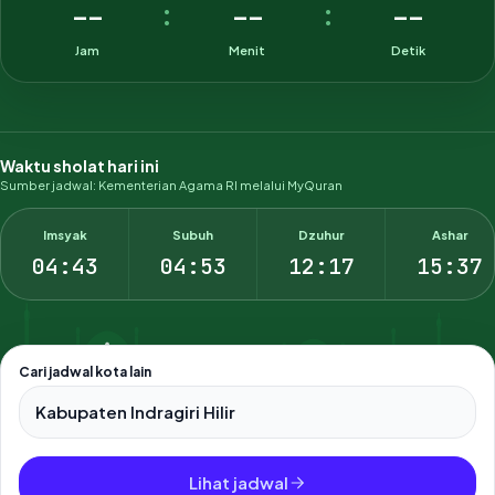
--
--
--
:
:
Jam
Menit
Detik
Waktu sholat hari ini
Sumber jadwal: Kementerian Agama RI melalui MyQuran
Imsyak
Subuh
Dzuhur
Ashar
04:43
04:53
12:17
15:37
Cari jadwal kota lain
Pilih salah satu dari 500+ kota dan kabupaten di Indonesia.
Lihat jadwal