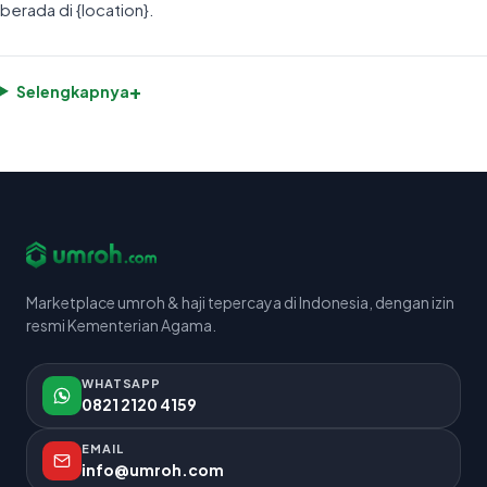
berada di {location}.
+
Selengkapnya
Marketplace umroh & haji tepercaya di Indonesia, dengan izin
resmi Kementerian Agama.
WHATSAPP
0821 2120 4159
EMAIL
info@umroh.com