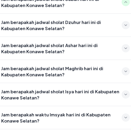
Kabupaten Konawe Selatan?
Waktu sholat Subuh di Kabupaten Konawe Selatan hari ini jatuh
Jam berapakah jadwal sholat Dzuhur hari ini di
pada 04:41
Kabupaten Konawe Selatan?
Waktu sholat Dzuhur di Kabupaten Konawe Selatan hari ini jatuh
Jam berapakah jadwal sholat Ashar hari ini di
pada 12:00
Kabupaten Konawe Selatan?
Waktu sholat Ashar di Kabupaten Konawe Selatan hari ini jatuh pada
Jam berapakah jadwal sholat Maghrib hari ini di
15:21
Kabupaten Konawe Selatan?
Waktu sholat Maghrib di Kabupaten Konawe Selatan hari ini jatuh
Jam berapakah jadwal sholat Isya hari ini di Kabupaten
pada 17:58
Konawe Selatan?
Waktu sholat Isya di Kabupaten Konawe Selatan hari ini jatuh pada
Jam berapakah waktu Imsyak hari ini di Kabupaten
19:09
Konawe Selatan?