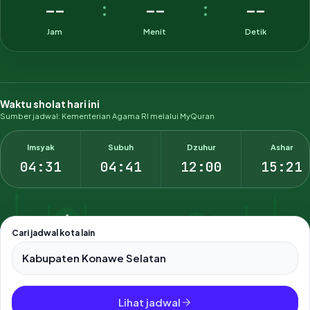
--
--
--
:
:
Jam
Menit
Detik
Waktu sholat hari ini
Sumber jadwal: Kementerian Agama RI melalui MyQuran
Imsyak
Subuh
Dzuhur
Ashar
04:31
04:41
12:00
15:21
Cari jadwal kota lain
Pilih salah satu dari 500+ kota dan kabupaten di Indonesia.
Lihat jadwal