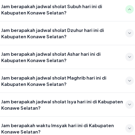
Jam berapakah jadwal sholat Subuh hari ini di
Kabupaten Konawe Selatan?
Waktu sholat Subuh di Kabupaten Konawe Selatan hari ini jatuh
Jam berapakah jadwal sholat Dzuhur hari ini di
pada 04:41
Kabupaten Konawe Selatan?
Waktu sholat Dzuhur di Kabupaten Konawe Selatan hari ini jatuh
Jam berapakah jadwal sholat Ashar hari ini di
pada 12:00
Kabupaten Konawe Selatan?
Waktu sholat Ashar di Kabupaten Konawe Selatan hari ini jatuh pada
Jam berapakah jadwal sholat Maghrib hari ini di
15:21
Kabupaten Konawe Selatan?
Waktu sholat Maghrib di Kabupaten Konawe Selatan hari ini jatuh
Jam berapakah jadwal sholat Isya hari ini di Kabupaten
pada 17:58
Konawe Selatan?
Waktu sholat Isya di Kabupaten Konawe Selatan hari ini jatuh pada
Jam berapakah waktu Imsyak hari ini di Kabupaten
19:09
Konawe Selatan?