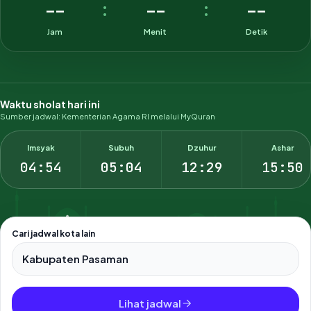
--
--
--
:
:
Jam
Menit
Detik
Waktu sholat hari ini
Sumber jadwal: Kementerian Agama RI melalui MyQuran
Imsyak
Subuh
Dzuhur
Ashar
04:54
05:04
12:29
15:50
Cari jadwal kota lain
Pilih salah satu dari 500+ kota dan kabupaten di Indonesia.
Lihat jadwal