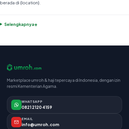
berada di {location}.
+
Selengkapnya
Marketplace umroh & haji tepercaya di Indonesia, dengan izin
resmi Kementerian Agama.
WHATSAPP
0821 2120 4159
EMAIL
info@umroh.com