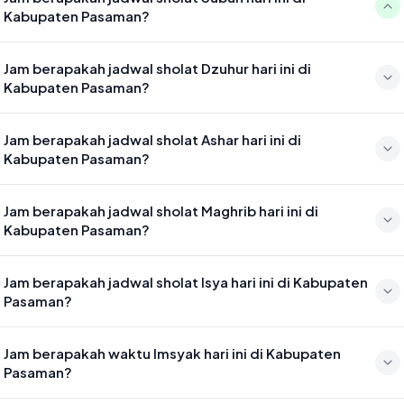
Kabupaten Pasaman?
Waktu sholat Subuh di Kabupaten Pasaman hari ini jatuh pada 05:04
Jam berapakah jadwal sholat Dzuhur hari ini di
Kabupaten Pasaman?
Waktu sholat Dzuhur di Kabupaten Pasaman hari ini jatuh pada 12:29
Jam berapakah jadwal sholat Ashar hari ini di
Kabupaten Pasaman?
Waktu sholat Ashar di Kabupaten Pasaman hari ini jatuh pada 15:50
Jam berapakah jadwal sholat Maghrib hari ini di
Kabupaten Pasaman?
Waktu sholat Maghrib di Kabupaten Pasaman hari ini jatuh pada
Jam berapakah jadwal sholat Isya hari ini di Kabupaten
18:32
Pasaman?
Waktu sholat Isya di Kabupaten Pasaman hari ini jatuh pada 19:43
Jam berapakah waktu Imsyak hari ini di Kabupaten
Pasaman?