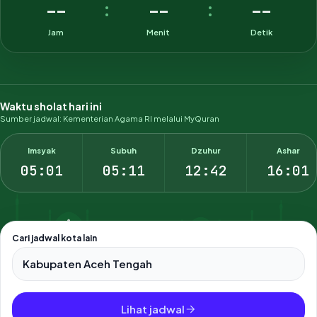
--
--
--
:
:
Jam
Menit
Detik
Waktu sholat hari ini
Sumber jadwal: Kementerian Agama RI melalui MyQuran
Imsyak
Subuh
Dzuhur
Ashar
05:01
05:11
12:42
16:01
Cari jadwal kota lain
Pilih salah satu dari 500+ kota dan kabupaten di Indonesia.
Lihat jadwal