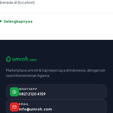
berada di {location}.
+
Selengkapnya
Marketplace umroh & haji tepercaya di Indonesia, dengan izin
resmi Kementerian Agama.
WHATSAPP
0821 2120 4159
EMAIL
info@umroh.com