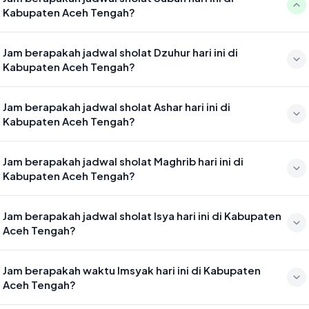
Kabupaten Aceh Tengah?
Waktu sholat Subuh di Kabupaten Aceh Tengah hari ini jatuh pada
Jam berapakah jadwal sholat Dzuhur hari ini di
05:11
Kabupaten Aceh Tengah?
Waktu sholat Dzuhur di Kabupaten Aceh Tengah hari ini jatuh pada
Jam berapakah jadwal sholat Ashar hari ini di
12:42
Kabupaten Aceh Tengah?
Waktu sholat Ashar di Kabupaten Aceh Tengah hari ini jatuh pada
Jam berapakah jadwal sholat Maghrib hari ini di
16:01
Kabupaten Aceh Tengah?
Waktu sholat Maghrib di Kabupaten Aceh Tengah hari ini jatuh pada
Jam berapakah jadwal sholat Isya hari ini di Kabupaten
18:55
Aceh Tengah?
Waktu sholat Isya di Kabupaten Aceh Tengah hari ini jatuh pada
Jam berapakah waktu Imsyak hari ini di Kabupaten
20:02
Aceh Tengah?