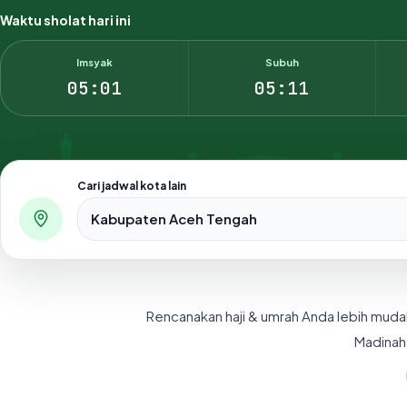
Waktu sholat hari ini
Imsyak
Subuh
05:01
05:11
Cari jadwal kota lain
Pilih salah satu dari 500+ kota dan kabupaten di Indo
Rencanakan haji & umrah Anda lebih muda
Madinah,