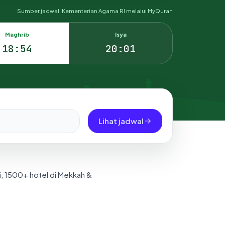
Sumber jadwal: Kementerian Agama RI melalui MyQuran
Maghrib
Isya
18:54
20:01
Lihat jadwal
i, 1500+ hotel di Mekkah &