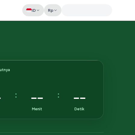
ID
Rp
Memeriksa sesi akun
kutnya
-
--
--
:
:
Menit
Detik