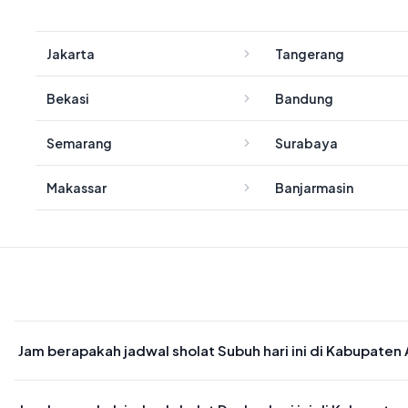
Jakarta
Tangerang
Bekasi
Bandung
Semarang
Surabaya
Makassar
Banjarmasin
Jam berapakah jadwal sholat Subuh hari ini di Kabupate
Waktu sholat Subuh di Kabupaten Aceh Tengah hari ini jatuh pada 