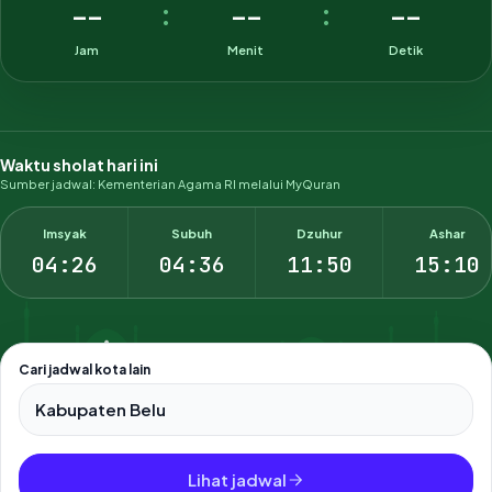
--
--
--
:
:
Jam
Menit
Detik
Waktu sholat hari ini
Sumber jadwal: Kementerian Agama RI melalui MyQuran
Imsyak
Subuh
Dzuhur
Ashar
04:26
04:36
11:50
15:10
Cari jadwal kota lain
Pilih salah satu dari 500+ kota dan kabupaten di Indonesia.
Lihat jadwal