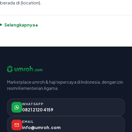
berada di {location}.
+
Selengkapnya
Marketplace umroh & haji tepercaya di Indonesia, dengan izin
resmi Kementerian Agama.
WHATSAPP
0821 2120 4159
EMAIL
info@umroh.com