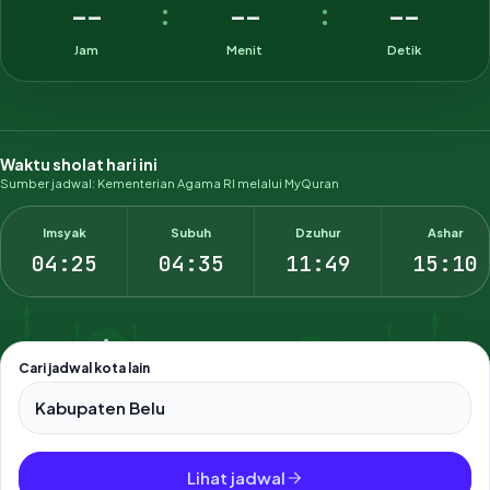
--
--
--
:
:
Jam
Menit
Detik
Waktu sholat hari ini
Sumber jadwal: Kementerian Agama RI melalui MyQuran
Imsyak
Subuh
Dzuhur
Ashar
04:25
04:35
11:49
15:10
Cari jadwal kota lain
Pilih salah satu dari 500+ kota dan kabupaten di Indonesia.
Lihat jadwal