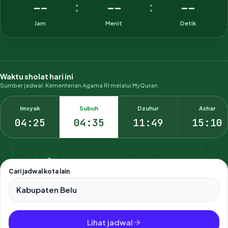
--
--
--
:
:
Jam
Menit
Detik
Waktu sholat hari ini
Sumber jadwal: Kementerian Agama RI melalui MyQuran
Imsyak
Subuh
Dzuhur
Ashar
04:25
04:35
11:49
15:10
Cari jadwal kota lain
Pilih salah satu dari 500+ kota dan kabupaten di Indonesia.
Lihat jadwal