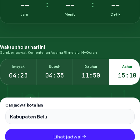
--
--
--
:
:
Jam
Menit
Detik
Waktu sholat hari ini
Sumber jadwal: Kementerian Agama RI melalui MyQuran
Imsyak
Subuh
Dzuhur
Ashar
04:25
04:35
11:50
15:10
Cari jadwal kota lain
Pilih salah satu dari 500+ kota dan kabupaten di Indonesia.
Lihat jadwal