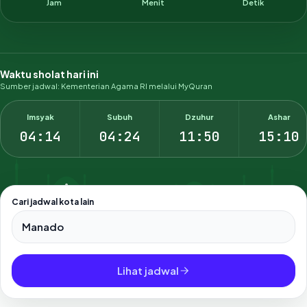
Jam
Menit
Detik
Waktu sholat hari ini
Sumber jadwal: Kementerian Agama RI melalui MyQuran
Imsyak
Subuh
Dzuhur
Ashar
04:14
04:24
11:50
15:10
Cari jadwal kota lain
Pilih salah satu dari 500+ kota dan kabupaten di Indonesia.
Lihat jadwal