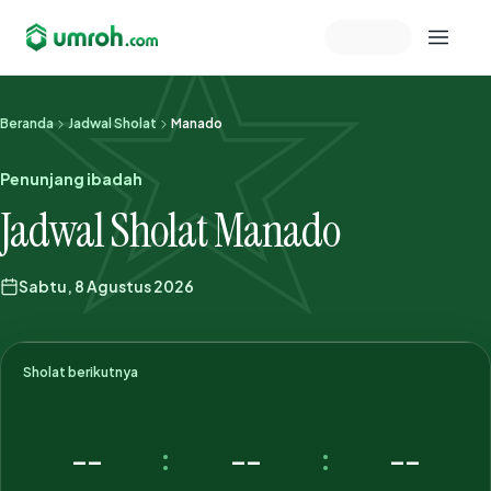
Memeriksa sesi akun
Beranda
Jadwal Sholat
Manado
Penunjang ibadah
Jadwal Sholat Manado
Sabtu, 8 Agustus 2026
Sholat berikutnya
--
--
--
:
: