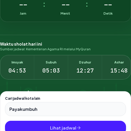
--
--
--
:
:
Jam
Menit
Detik
Waktu sholat hari ini
Sumber jadwal: Kementerian Agama RI melalui MyQuran
Imsyak
Subuh
Dzuhur
Ashar
04:53
05:03
12:27
15:48
Cari jadwal kota lain
Pilih salah satu dari 500+ kota dan kabupaten di Indonesia.
Lihat jadwal