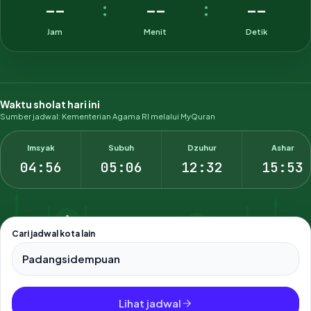
--
--
--
:
:
Jam
Menit
Detik
Waktu sholat hari ini
Sumber jadwal: Kementerian Agama RI melalui MyQuran
Imsyak
Subuh
Dzuhur
Ashar
04:56
05:06
12:32
15:53
Cari jadwal kota lain
Pilih salah satu dari 500+ kota dan kabupaten di Indonesia.
Lihat jadwal