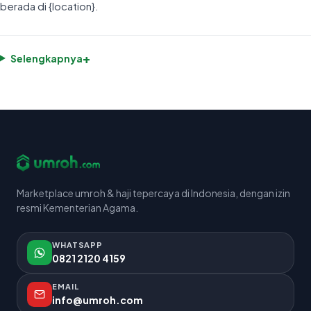
berada di {location}.
+
Selengkapnya
Marketplace umroh & haji tepercaya di Indonesia, dengan izin
resmi Kementerian Agama.
WHATSAPP
0821 2120 4159
EMAIL
info@umroh.com