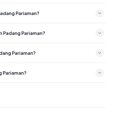
pada 12:28
 Padang Pariaman?
ada 15:49
en Padang Pariaman?
 pada 18:30
Padang Pariaman?
a 19:41
g Pariaman?
4:54