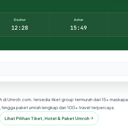
Dzuhur
Ashar
12:28
15:49
nesia.
h di Umroh.com, tersedia tiket group termurah dari 15+ maskapa
 hingga paket umrah lengkap dari 100+ travel terpercaya.
Lihat Pilihan Tiket, Hotel & Paket Umroh