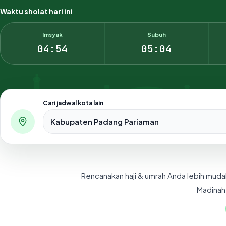
Waktu sholat hari ini
Imsyak
Subuh
04:54
05:04
Cari jadwal kota lain
Pilih salah satu dari 500+ kota dan kabupaten di Indo
Rencanakan haji & umrah Anda lebih muda
Madinah,