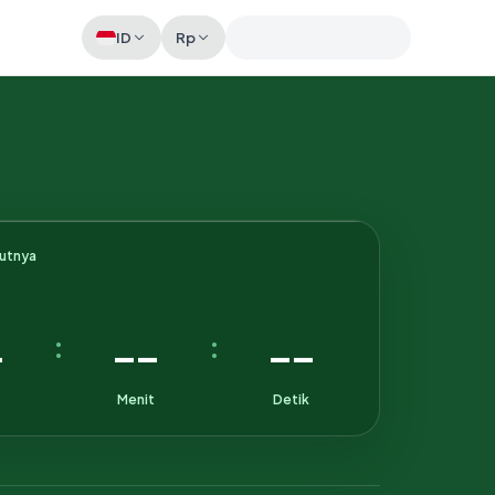
ID
Rp
Memeriksa sesi akun
kutnya
-
--
--
:
:
Menit
Detik