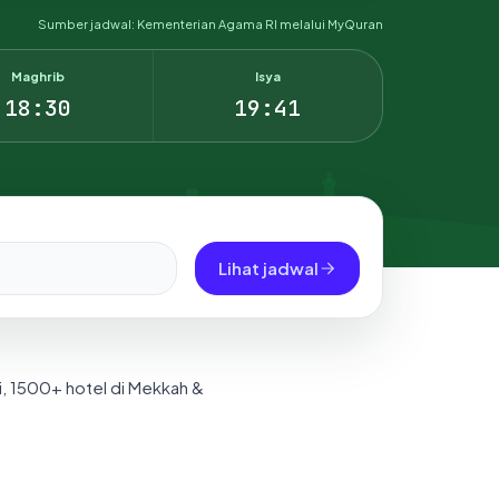
Sumber jadwal: Kementerian Agama RI melalui MyQuran
Maghrib
Isya
18:30
19:41
Lihat jadwal
i, 1500+ hotel di Mekkah &