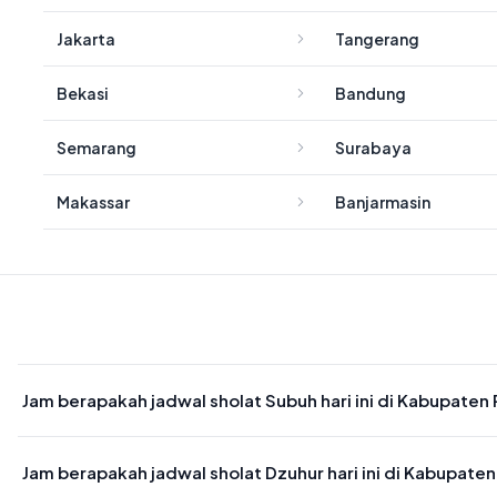
Jakarta
Tangerang
Bekasi
Bandung
Semarang
Surabaya
Makassar
Banjarmasin
Jam berapakah jadwal sholat Subuh hari ini di Kabupate
Waktu sholat Subuh di Kabupaten Padang Pariaman hari ini jatuh 
Jam berapakah jadwal sholat Dzuhur hari ini di Kabupate