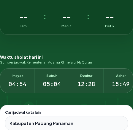
--
--
--
:
:
Jam
Menit
Detik
Waktu sholat hari ini
Sumber jadwal: Kementerian Agama RI melalui MyQuran
Imsyak
Subuh
Dzuhur
Ashar
04:54
05:04
12:28
15:49
Cari jadwal kota lain
Pilih salah satu dari 500+ kota dan kabupaten di Indonesia.