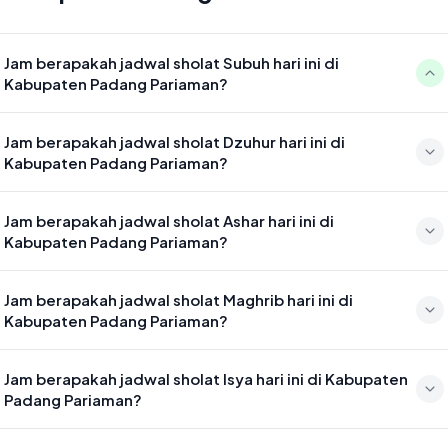
Jam berapakah jadwal sholat Subuh hari ini di
Kabupaten Padang Pariaman?
Waktu sholat Subuh di Kabupaten Padang Pariaman hari ini jatuh
Jam berapakah jadwal sholat Dzuhur hari ini di
pada 05:04
Kabupaten Padang Pariaman?
Waktu sholat Dzuhur di Kabupaten Padang Pariaman hari ini jatuh
Jam berapakah jadwal sholat Ashar hari ini di
pada 12:28
Kabupaten Padang Pariaman?
Waktu sholat Ashar di Kabupaten Padang Pariaman hari ini jatuh
Jam berapakah jadwal sholat Maghrib hari ini di
pada 15:49
Kabupaten Padang Pariaman?
Waktu sholat Maghrib di Kabupaten Padang Pariaman hari ini jatuh
Jam berapakah jadwal sholat Isya hari ini di Kabupaten
pada 18:31
Padang Pariaman?
Waktu sholat Isya di Kabupaten Padang Pariaman hari ini jatuh pada