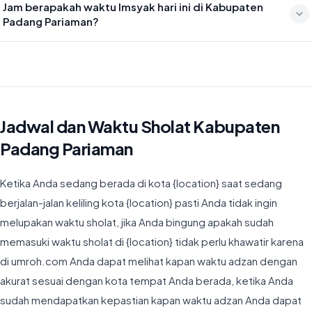
Jam berapakah waktu Imsyak hari ini di Kabupaten
19:42
Padang Pariaman?
Waktu Imsyak di Kabupaten Padang Pariaman hari ini jatuh pada
04:54
Jadwal dan Waktu Sholat Kabupaten
Padang Pariaman
Ketika Anda sedang berada di kota {location} saat sedang
berjalan-jalan keliling kota {location} pasti Anda tidak ingin
melupakan waktu sholat, jika Anda bingung apakah sudah
memasuki waktu sholat di {location} tidak perlu khawatir karena
di umroh.com Anda dapat melihat kapan waktu adzan dengan
akurat sesuai dengan kota tempat Anda berada, ketika Anda
sudah mendapatkan kepastian kapan waktu adzan Anda dapat