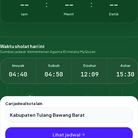
--
--
--
:
:
Jam
Menit
Detik
Waktu sholat hari ini
Sumber jadwal: Kementerian Agama RI melalui MyQuran
Imsyak
Subuh
Dzuhur
Ashar
04:40
04:50
12:09
15:30
Cari jadwal kota lain
Pilih salah satu dari 500+ kota dan kabupaten di Indonesia.
Lihat jadwal