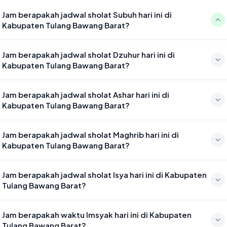
Jam berapakah jadwal sholat Subuh hari ini di
Kabupaten Tulang Bawang Barat?
Waktu sholat Subuh di Kabupaten Tulang Bawang Barat hari ini jatuh
Jam berapakah jadwal sholat Dzuhur hari ini di
pada 04:50
Kabupaten Tulang Bawang Barat?
Waktu sholat Dzuhur di Kabupaten Tulang Bawang Barat hari ini
Jam berapakah jadwal sholat Ashar hari ini di
jatuh pada 12:09
Kabupaten Tulang Bawang Barat?
Waktu sholat Ashar di Kabupaten Tulang Bawang Barat hari ini jatuh
Jam berapakah jadwal sholat Maghrib hari ini di
pada 15:30
Kabupaten Tulang Bawang Barat?
Waktu sholat Maghrib di Kabupaten Tulang Bawang Barat hari ini
Jam berapakah jadwal sholat Isya hari ini di Kabupaten
jatuh pada 18:07
Tulang Bawang Barat?
Waktu sholat Isya di Kabupaten Tulang Bawang Barat hari ini jatuh
Jam berapakah waktu Imsyak hari ini di Kabupaten
pada 19:18
Tulang Bawang Barat?