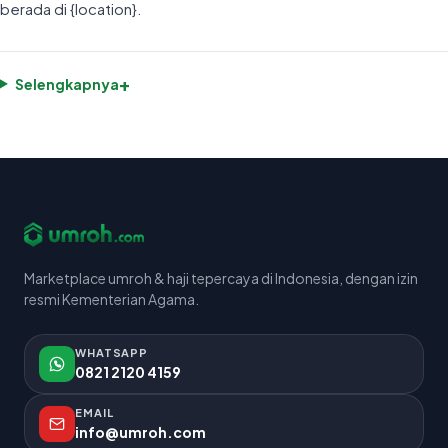
berada di {location}.
+
Selengkapnya
Marketplace umroh & haji tepercaya di Indonesia, dengan izin
resmi Kementerian Agama.
WHATSAPP
0821 2120 4159
EMAIL
info@umroh.com