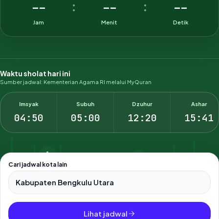
--
--
--
:
:
Jam
Menit
Detik
Waktu sholat hari ini
Sumber jadwal: Kementerian Agama RI melalui MyQuran
Imsyak
Subuh
Dzuhur
Ashar
04:50
05:00
12:20
15:41
Cari jadwal kota lain
Pilih salah satu dari 500+ kota dan kabupaten di Indonesia.
Lihat jadwal