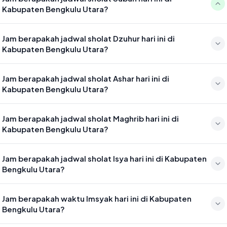
Kabupaten Bengkulu Utara?
Waktu sholat Subuh di Kabupaten Bengkulu Utara hari ini jatuh pada
Jam berapakah jadwal sholat Dzuhur hari ini di
05:00
Kabupaten Bengkulu Utara?
Waktu sholat Dzuhur di Kabupaten Bengkulu Utara hari ini jatuh pada
Jam berapakah jadwal sholat Ashar hari ini di
12:20
Kabupaten Bengkulu Utara?
Waktu sholat Ashar di Kabupaten Bengkulu Utara hari ini jatuh pada
Jam berapakah jadwal sholat Maghrib hari ini di
15:41
Kabupaten Bengkulu Utara?
Waktu sholat Maghrib di Kabupaten Bengkulu Utara hari ini jatuh
Jam berapakah jadwal sholat Isya hari ini di Kabupaten
pada 18:19
Bengkulu Utara?
Waktu sholat Isya di Kabupaten Bengkulu Utara hari ini jatuh pada
Jam berapakah waktu Imsyak hari ini di Kabupaten
19:30
Bengkulu Utara?