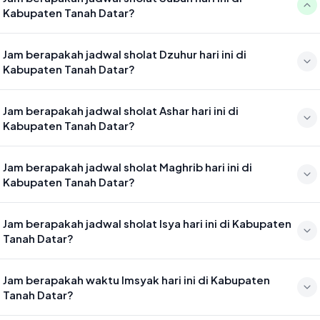
Kabupaten Tanah Datar?
Waktu sholat Subuh di Kabupaten Tanah Datar hari ini jatuh pada
Jam berapakah jadwal sholat Dzuhur hari ini di
05:03
Kabupaten Tanah Datar?
Waktu sholat Dzuhur di Kabupaten Tanah Datar hari ini jatuh pada
Jam berapakah jadwal sholat Ashar hari ini di
12:27
Kabupaten Tanah Datar?
Waktu sholat Ashar di Kabupaten Tanah Datar hari ini jatuh pada
Jam berapakah jadwal sholat Maghrib hari ini di
15:47
Kabupaten Tanah Datar?
Waktu sholat Maghrib di Kabupaten Tanah Datar hari ini jatuh pada
Jam berapakah jadwal sholat Isya hari ini di Kabupaten
18:29
Tanah Datar?
Waktu sholat Isya di Kabupaten Tanah Datar hari ini jatuh pada 19:40
Jam berapakah waktu Imsyak hari ini di Kabupaten
Tanah Datar?