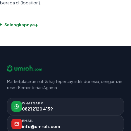
berada di {location}.
+
Selengkapnya
Marketplace umroh & haji tepercaya di Indonesia, dengan izin
resmi Kementerian Agama.
WHATSAPP
0821 2120 4159
EMAIL
info@umroh.com