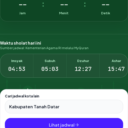
--
--
--
:
:
Jam
Menit
Detik
Waktu sholat hari ini
Sumber jadwal: Kementerian Agama RI melalui MyQuran
Imsyak
Subuh
Dzuhur
Ashar
04:53
05:03
12:27
15:47
Cari jadwal kota lain
Pilih salah satu dari 500+ kota dan kabupaten di Indonesia.
Lihat jadwal