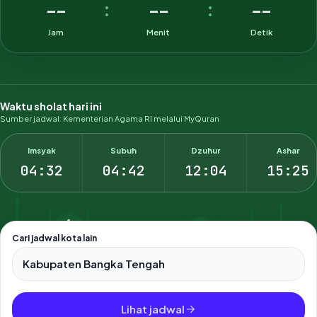
--
--
--
:
:
Jam
Menit
Detik
Waktu sholat hari ini
Sumber jadwal: Kementerian Agama RI melalui MyQuran
Imsyak
Subuh
Dzuhur
Ashar
04:32
04:42
12:04
15:25
Cari jadwal kota lain
Pilih salah satu dari 500+ kota dan kabupaten di Indonesia.
Lihat jadwal