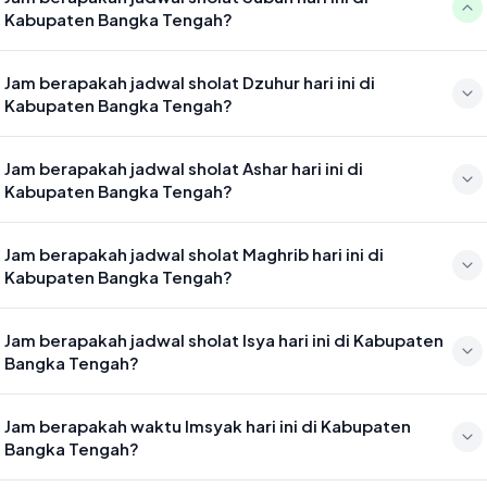
Kabupaten Bangka Tengah?
Waktu sholat Subuh di Kabupaten Bangka Tengah hari ini jatuh pada
Jam berapakah jadwal sholat Dzuhur hari ini di
04:42
Kabupaten Bangka Tengah?
Waktu sholat Dzuhur di Kabupaten Bangka Tengah hari ini jatuh
Jam berapakah jadwal sholat Ashar hari ini di
pada 12:04
Kabupaten Bangka Tengah?
Waktu sholat Ashar di Kabupaten Bangka Tengah hari ini jatuh pada
Jam berapakah jadwal sholat Maghrib hari ini di
15:25
Kabupaten Bangka Tengah?
Waktu sholat Maghrib di Kabupaten Bangka Tengah hari ini jatuh
Jam berapakah jadwal sholat Isya hari ini di Kabupaten
pada 18:04
Bangka Tengah?
Waktu sholat Isya di Kabupaten Bangka Tengah hari ini jatuh pada
Jam berapakah waktu Imsyak hari ini di Kabupaten
19:15
Bangka Tengah?