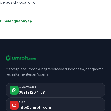
berada di {location}.
+
Selengkapnya
Marketplace umroh & haji tepercaya di Indonesia, dengan izin
resmi Kementerian Agama.
WHATSAPP
0821 2120 4159
EMAIL
info@umroh.com