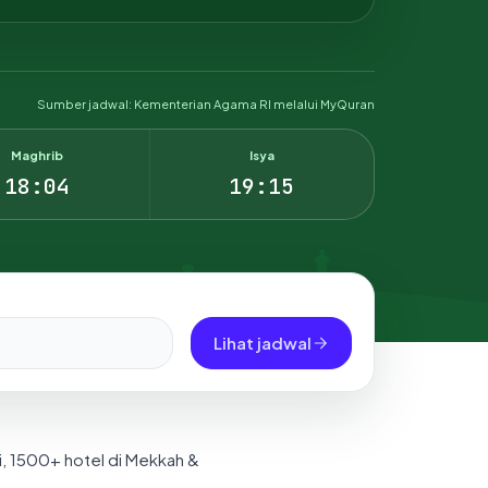
Sumber jadwal: Kementerian Agama RI melalui MyQuran
Maghrib
Isya
18:04
19:15
Lihat jadwal
i, 1500+ hotel di Mekkah &