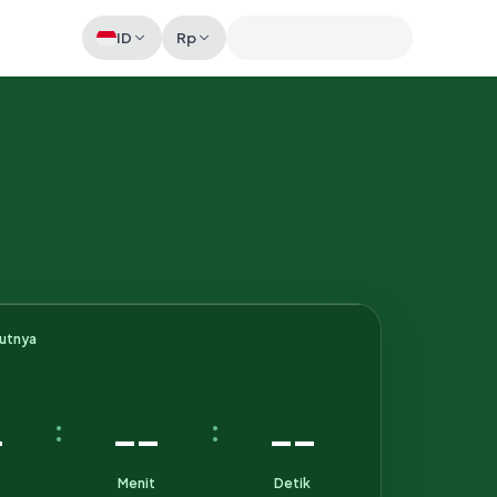
ID
Rp
Memeriksa sesi akun
kutnya
-
--
--
:
:
Menit
Detik