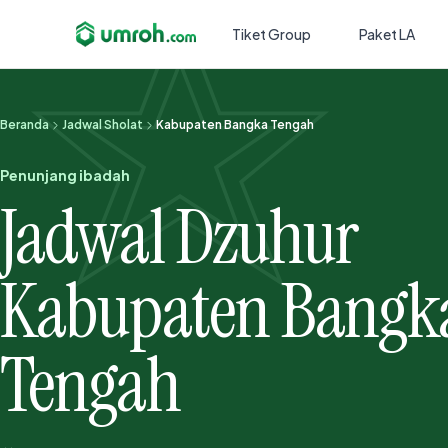
Tiket Group
Paket LA
Beranda
Jadwal Sholat
Kabupaten Bangka Tengah
Penunjang ibadah
Jadwal Dzuhur
Kabupaten Bangk
Tengah