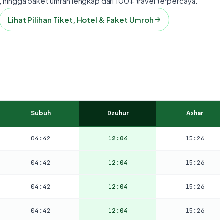
 hingga paket umrah lengkap dari 100+ travel terpercaya.
Lihat Pilihan Tiket, Hotel & Paket Umroh
Subuh
Dzuhur
Ashar
04:42
12:04
15:26
04:42
12:04
15:26
04:42
12:04
15:26
04:42
12:04
15:26