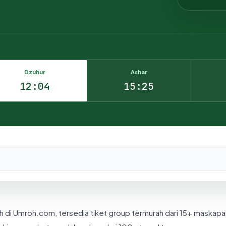
Dzuhur
Ashar
12:04
15:25
nesia.
h di Umroh.com, tersedia tiket group termurah dari 15+ maskapa