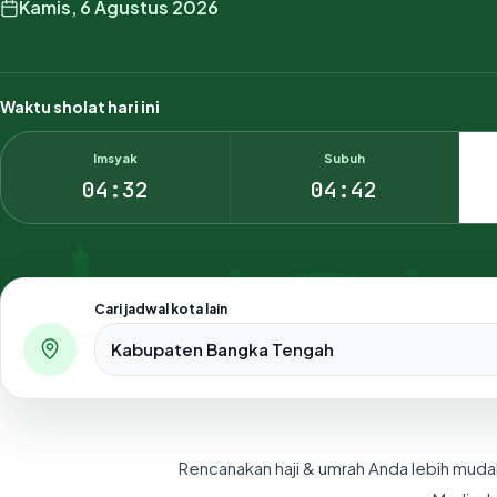
Kamis, 6 Agustus 2026
Waktu sholat hari ini
Imsyak
Subuh
04:32
04:42
Cari jadwal kota lain
Pilih salah satu dari 500+ kota dan kabupaten di Indo
Rencanakan haji & umrah Anda lebih muda