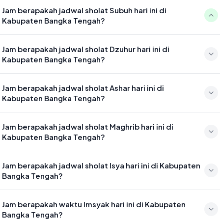
Jam berapakah jadwal sholat Subuh hari ini di
Kabupaten Bangka Tengah?
Waktu sholat Subuh di Kabupaten Bangka Tengah hari ini jatuh pada
Jam berapakah jadwal sholat Dzuhur hari ini di
04:42
Kabupaten Bangka Tengah?
Waktu sholat Dzuhur di Kabupaten Bangka Tengah hari ini jatuh
Jam berapakah jadwal sholat Ashar hari ini di
pada 12:04
Kabupaten Bangka Tengah?
Waktu sholat Ashar di Kabupaten Bangka Tengah hari ini jatuh pada
Jam berapakah jadwal sholat Maghrib hari ini di
15:25
Kabupaten Bangka Tengah?
Waktu sholat Maghrib di Kabupaten Bangka Tengah hari ini jatuh
Jam berapakah jadwal sholat Isya hari ini di Kabupaten
pada 18:04
Bangka Tengah?
Waktu sholat Isya di Kabupaten Bangka Tengah hari ini jatuh pada
Jam berapakah waktu Imsyak hari ini di Kabupaten
19:15
Bangka Tengah?