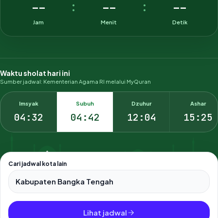
--
--
--
:
:
Jam
Menit
Detik
Waktu sholat hari ini
Sumber jadwal: Kementerian Agama RI melalui MyQuran
Imsyak
Subuh
Dzuhur
Ashar
04:32
04:42
12:04
15:25
Cari jadwal kota lain
Pilih salah satu dari 500+ kota dan kabupaten di Indonesia.
Lihat jadwal