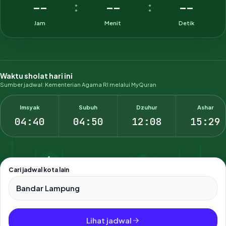
--
--
--
:
:
Jam
Menit
Detik
Waktu sholat hari ini
Sumber jadwal: Kementerian Agama RI melalui MyQuran
Imsyak
Subuh
Dzuhur
Ashar
04:40
04:50
12:08
15:29
Cari jadwal kota lain
Pilih salah satu dari 500+ kota dan kabupaten di Indonesia.
Lihat jadwal