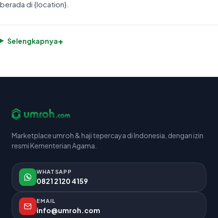
berada di {location}.
+
Selengkapnya
Marketplace umroh & haji tepercaya di Indonesia, dengan izin
resmi Kementerian Agama.
WHATSAPP
0821 2120 4159
EMAIL
info@umroh.com