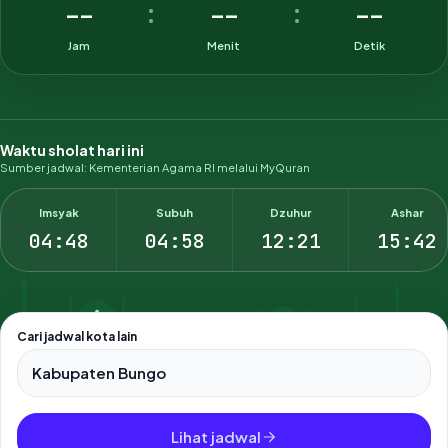
--
--
--
:
:
Jam
Menit
Detik
Waktu sholat hari ini
Sumber jadwal: Kementerian Agama RI melalui MyQuran
Imsyak
Subuh
Dzuhur
Ashar
04:48
04:58
12:21
15:42
Cari jadwal kota lain
Pilih salah satu dari 500+ kota dan kabupaten di Indonesia.
Lihat jadwal