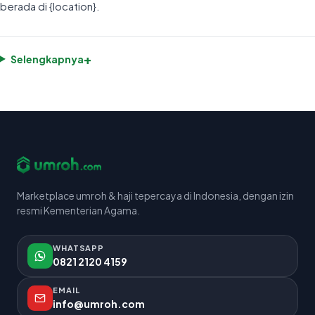
berada di {location}.
+
Selengkapnya
Marketplace umroh & haji tepercaya di Indonesia, dengan izin
resmi Kementerian Agama.
WHATSAPP
0821 2120 4159
EMAIL
info@umroh.com