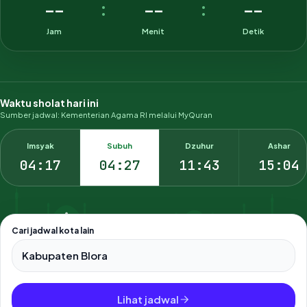
--
--
--
:
:
Jam
Menit
Detik
Waktu sholat hari ini
Sumber jadwal: Kementerian Agama RI melalui MyQuran
Imsyak
Subuh
Dzuhur
Ashar
04:17
04:27
11:43
15:04
Cari jadwal kota lain
Pilih salah satu dari 500+ kota dan kabupaten di Indonesia.
Lihat jadwal