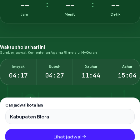
--
--
--
:
:
Jam
Menit
Detik
Waktu sholat hari ini
Sumber jadwal: Kementerian Agama RI melalui MyQuran
Imsyak
Subuh
Dzuhur
Ashar
04:17
04:27
11:44
15:04
Cari jadwal kota lain
Pilih salah satu dari 500+ kota dan kabupaten di Indonesia.
Lihat jadwal