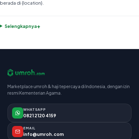
berada di {location}.
+
Selengkapnya
Marketplace umroh & haji tepercaya di Indonesia, dengan izin
resmi Kementerian Agama.
WHATSAPP
0821 2120 4159
EMAIL
info@umroh.com