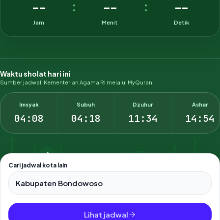
--
--
--
:
:
Jam
Menit
Detik
Waktu sholat hari ini
Sumber jadwal: Kementerian Agama RI melalui MyQuran
Imsyak
Subuh
Dzuhur
Ashar
04:08
04:18
11:34
14:54
Cari jadwal kota lain
Pilih salah satu dari 500+ kota dan kabupaten di Indonesia.
Lihat jadwal