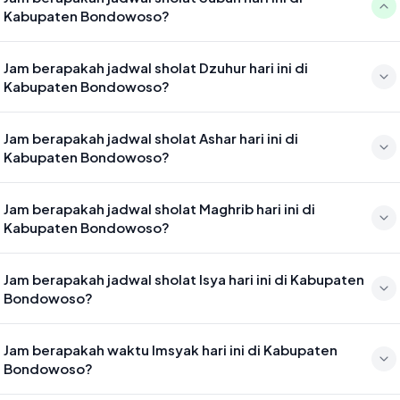
Kabupaten Bondowoso?
Waktu sholat Subuh di Kabupaten Bondowoso hari ini jatuh pada
Jam berapakah jadwal sholat Dzuhur hari ini di
04:18
Kabupaten Bondowoso?
Waktu sholat Dzuhur di Kabupaten Bondowoso hari ini jatuh pada
Jam berapakah jadwal sholat Ashar hari ini di
11:34
Kabupaten Bondowoso?
Waktu sholat Ashar di Kabupaten Bondowoso hari ini jatuh pada
Jam berapakah jadwal sholat Maghrib hari ini di
14:54
Kabupaten Bondowoso?
Waktu sholat Maghrib di Kabupaten Bondowoso hari ini jatuh pada
Jam berapakah jadwal sholat Isya hari ini di Kabupaten
17:28
Bondowoso?
Waktu sholat Isya di Kabupaten Bondowoso hari ini jatuh pada
Jam berapakah waktu Imsyak hari ini di Kabupaten
18:39
Bondowoso?