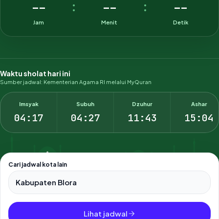
--
--
--
:
:
Jam
Menit
Detik
Waktu sholat hari ini
Sumber jadwal: Kementerian Agama RI melalui MyQuran
Imsyak
Subuh
Dzuhur
Ashar
04:17
04:27
11:43
15:04
Cari jadwal kota lain
Pilih salah satu dari 500+ kota dan kabupaten di Indonesia.
Lihat jadwal