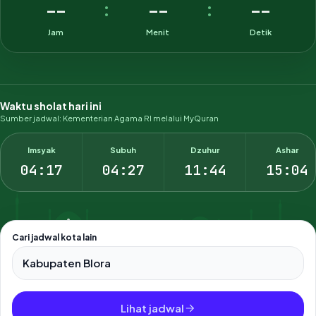
--
--
--
:
:
Jam
Menit
Detik
Waktu sholat hari ini
Sumber jadwal: Kementerian Agama RI melalui MyQuran
Imsyak
Subuh
Dzuhur
Ashar
04:17
04:27
11:44
15:04
Cari jadwal kota lain
Pilih salah satu dari 500+ kota dan kabupaten di Indonesia.
Lihat jadwal