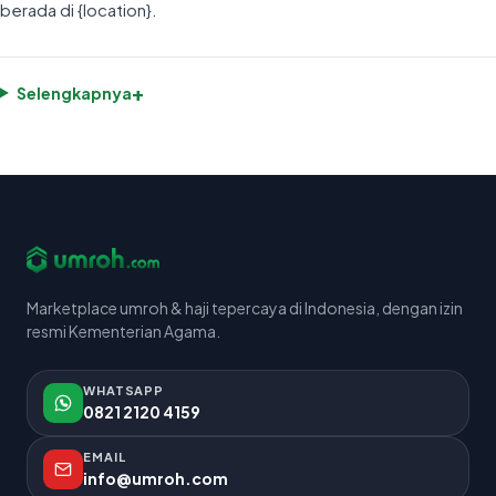
berada di {location}.
+
Selengkapnya
Marketplace umroh & haji tepercaya di Indonesia, dengan izin
resmi Kementerian Agama.
WHATSAPP
0821 2120 4159
EMAIL
info@umroh.com