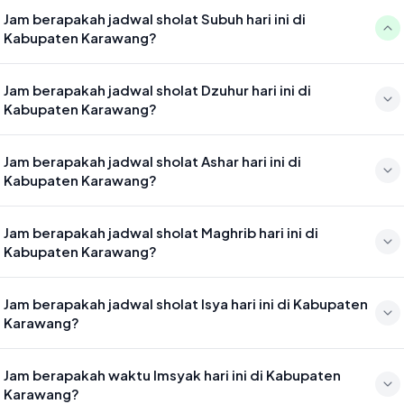
Jam berapakah jadwal sholat Subuh hari ini di
Kabupaten Karawang?
Waktu sholat Subuh di Kabupaten Karawang hari ini jatuh pada
Jam berapakah jadwal sholat Dzuhur hari ini di
04:43
Kabupaten Karawang?
Waktu sholat Dzuhur di Kabupaten Karawang hari ini jatuh pada
Jam berapakah jadwal sholat Ashar hari ini di
12:00
Kabupaten Karawang?
Waktu sholat Ashar di Kabupaten Karawang hari ini jatuh pada 15:21
Jam berapakah jadwal sholat Maghrib hari ini di
Kabupaten Karawang?
Waktu sholat Maghrib di Kabupaten Karawang hari ini jatuh pada
Jam berapakah jadwal sholat Isya hari ini di Kabupaten
17:56
Karawang?
Waktu sholat Isya di Kabupaten Karawang hari ini jatuh pada 19:07
Jam berapakah waktu Imsyak hari ini di Kabupaten
Karawang?