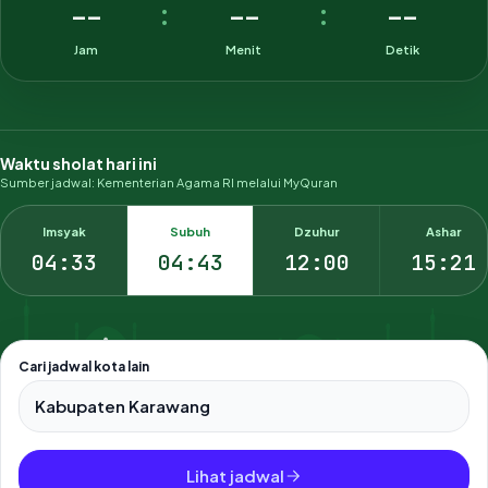
--
--
--
:
:
Jam
Menit
Detik
Waktu sholat hari ini
Sumber jadwal: Kementerian Agama RI melalui MyQuran
Imsyak
Subuh
Dzuhur
Ashar
04:33
04:43
12:00
15:21
Cari jadwal kota lain
Pilih salah satu dari 500+ kota dan kabupaten di Indonesia.
Lihat jadwal