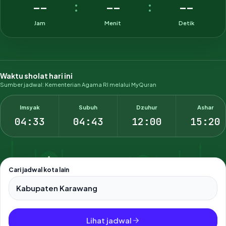
--
--
--
:
:
Jam
Menit
Detik
Waktu sholat hari ini
Sumber jadwal: Kementerian Agama RI melalui MyQuran
Imsyak
Subuh
Dzuhur
Ashar
04:33
04:43
12:00
15:20
Cari jadwal kota lain
Pilih salah satu dari 500+ kota dan kabupaten di Indonesia.
Lihat jadwal