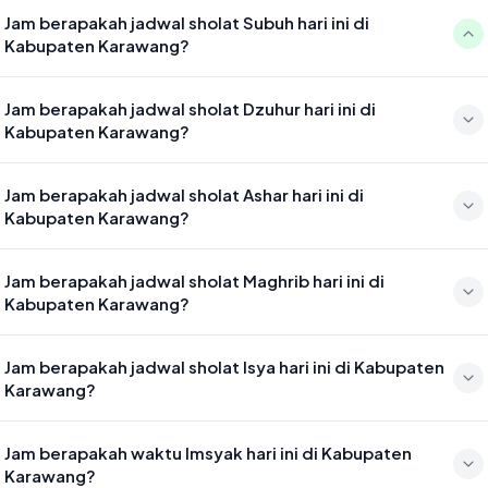
Jam berapakah jadwal sholat Subuh hari ini di
Kabupaten Karawang?
Waktu sholat Subuh di Kabupaten Karawang hari ini jatuh pada
Jam berapakah jadwal sholat Dzuhur hari ini di
04:43
Kabupaten Karawang?
Waktu sholat Dzuhur di Kabupaten Karawang hari ini jatuh pada
Jam berapakah jadwal sholat Ashar hari ini di
12:00
Kabupaten Karawang?
Waktu sholat Ashar di Kabupaten Karawang hari ini jatuh pada 15:20
Jam berapakah jadwal sholat Maghrib hari ini di
Kabupaten Karawang?
Waktu sholat Maghrib di Kabupaten Karawang hari ini jatuh pada
Jam berapakah jadwal sholat Isya hari ini di Kabupaten
17:56
Karawang?
Waktu sholat Isya di Kabupaten Karawang hari ini jatuh pada 19:07
Jam berapakah waktu Imsyak hari ini di Kabupaten
Karawang?