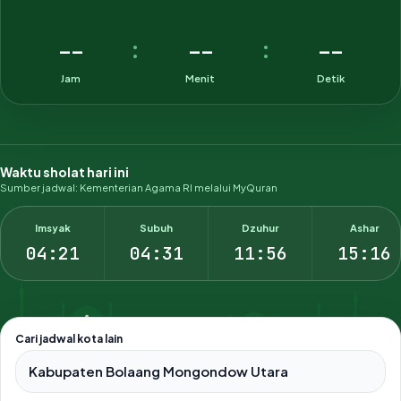
--
--
--
:
:
Jam
Menit
Detik
Waktu sholat hari ini
Sumber jadwal: Kementerian Agama RI melalui MyQuran
Imsyak
Subuh
Dzuhur
Ashar
04:21
04:31
11:56
15:16
Cari jadwal kota lain
Pilih salah satu dari 500+ kota dan kabupaten di Indonesia.