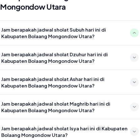
Mongondow Utara
Jam berapakah jadwal sholat Subuh hari ini di
Kabupaten Bolaang Mongondow Utara?
Waktu sholat Subuh di Kabupaten Bolaang Mongondow Utara hari
Jam berapakah jadwal sholat Dzuhur hari ini di
ini jatuh pada 04:31
Kabupaten Bolaang Mongondow Utara?
Waktu sholat Dzuhur di Kabupaten Bolaang Mongondow Utara hari
Jam berapakah jadwal sholat Ashar hari ini di
ini jatuh pada 11:56
Kabupaten Bolaang Mongondow Utara?
Waktu sholat Ashar di Kabupaten Bolaang Mongondow Utara hari
Jam berapakah jadwal sholat Maghrib hari ini di
ini jatuh pada 15:16
Kabupaten Bolaang Mongondow Utara?
Waktu sholat Maghrib di Kabupaten Bolaang Mongondow Utara
Jam berapakah jadwal sholat Isya hari ini di Kabupaten
hari ini jatuh pada 18:00
Bolaang Mongondow Utara?