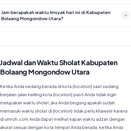
Waktu sholat Isya di Kabupaten Bolaang Mongondow Utara hari ini
Jam berapakah waktu Imsyak hari ini di Kabupaten
jatuh pada 19:11
Bolaang Mongondow Utara?
Waktu Imsyak di Kabupaten Bolaang Mongondow Utara hari ini
jatuh pada 04:21
Jadwal dan Waktu Sholat Kabupaten
Bolaang Mongondow Utara
Ketika Anda sedang berada di kota {location} saat sedang
berjalan-jalan keliling kota {location} pasti Anda tidak ingin
melupakan waktu sholat, jika Anda bingung apakah sudah
memasuki waktu sholat di {location} tidak perlu khawatir karena
di umroh.com Anda dapat melihat kapan waktu adzan dengan
akurat sesuai dengan kota tempat Anda berada, ketika Anda