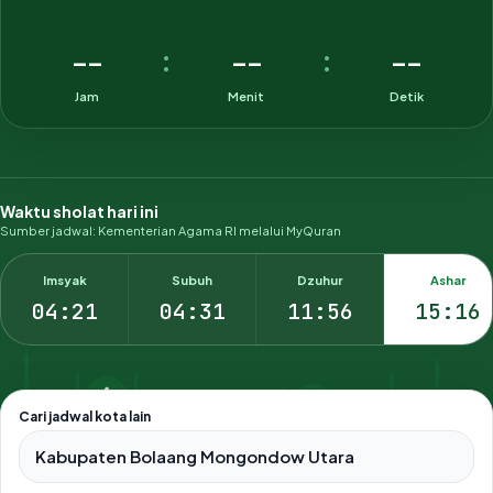
--
--
--
:
:
Jam
Menit
Detik
Waktu sholat hari ini
Sumber jadwal: Kementerian Agama RI melalui MyQuran
Imsyak
Subuh
Dzuhur
Ashar
04:21
04:31
11:56
15:16
Cari jadwal kota lain
Pilih salah satu dari 500+ kota dan kabupaten di Indonesia.