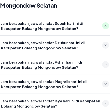
Mongondow Selatan
Jam berapakah jadwal sholat Subuh hari ini di
Kabupaten Bolaang Mongondow Selatan?
Waktu sholat Subuh di Kabupaten Bolaang Mongondow Selatan
Jam berapakah jadwal sholat Dzuhur hari ini di
hari ini jatuh pada 04:28
Kabupaten Bolaang Mongondow Selatan?
Waktu sholat Dzuhur di Kabupaten Bolaang Mongondow Selatan
Jam berapakah jadwal sholat Ashar hari ini di
hari ini jatuh pada 11:53
Kabupaten Bolaang Mongondow Selatan?
Waktu sholat Ashar di Kabupaten Bolaang Mongondow Selatan hari
Jam berapakah jadwal sholat Maghrib hari ini di
ini jatuh pada 15:13
Kabupaten Bolaang Mongondow Selatan?
Waktu sholat Maghrib di Kabupaten Bolaang Mongondow Selatan
Jam berapakah jadwal sholat Isya hari ini di Kabupaten
hari ini jatuh pada 17:57
Bolaang Mongondow Selatan?