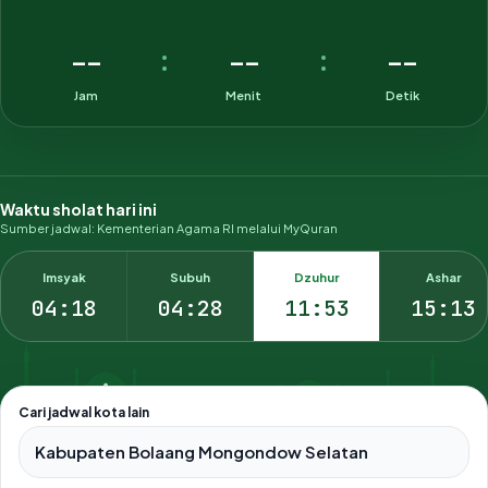
--
--
--
:
:
Jam
Menit
Detik
Waktu sholat hari ini
Sumber jadwal: Kementerian Agama RI melalui MyQuran
Imsyak
Subuh
Dzuhur
Ashar
04:18
04:28
11:53
15:13
Cari jadwal kota lain
Pilih salah satu dari 500+ kota dan kabupaten di Indonesia.