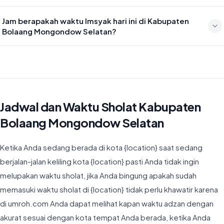
Waktu sholat Isya di Kabupaten Bolaang Mongondow Selatan hari
Jam berapakah waktu Imsyak hari ini di Kabupaten
ini jatuh pada 19:07
Bolaang Mongondow Selatan?
Waktu Imsyak di Kabupaten Bolaang Mongondow Selatan hari ini
jatuh pada 04:18
Jadwal dan Waktu Sholat Kabupaten
Bolaang Mongondow Selatan
Ketika Anda sedang berada di kota {location} saat sedang
berjalan-jalan keliling kota {location} pasti Anda tidak ingin
melupakan waktu sholat, jika Anda bingung apakah sudah
memasuki waktu sholat di {location} tidak perlu khawatir karena
di umroh.com Anda dapat melihat kapan waktu adzan dengan
akurat sesuai dengan kota tempat Anda berada, ketika Anda