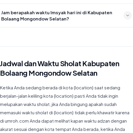
Waktu sholat Isya di Kabupaten Bolaang Mongondow Selatan hari
Jam berapakah waktu Imsyak hari ini di Kabupaten
ini jatuh pada 19:08
Bolaang Mongondow Selatan?
Waktu Imsyak di Kabupaten Bolaang Mongondow Selatan hari ini
jatuh pada 04:18
Jadwal dan Waktu Sholat Kabupaten
Bolaang Mongondow Selatan
Ketika Anda sedang berada di kota {location} saat sedang
berjalan-jalan keliling kota {location} pasti Anda tidak ingin
melupakan waktu sholat, jika Anda bingung apakah sudah
memasuki waktu sholat di {location} tidak perlu khawatir karena
di umroh.com Anda dapat melihat kapan waktu adzan dengan
akurat sesuai dengan kota tempat Anda berada, ketika Anda