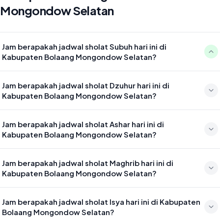
Mongondow Selatan
Jam berapakah jadwal sholat Subuh hari ini di
Kabupaten Bolaang Mongondow Selatan?
Waktu sholat Subuh di Kabupaten Bolaang Mongondow Selatan
Jam berapakah jadwal sholat Dzuhur hari ini di
hari ini jatuh pada 04:28
Kabupaten Bolaang Mongondow Selatan?
Waktu sholat Dzuhur di Kabupaten Bolaang Mongondow Selatan
Jam berapakah jadwal sholat Ashar hari ini di
hari ini jatuh pada 11:53
Kabupaten Bolaang Mongondow Selatan?
Waktu sholat Ashar di Kabupaten Bolaang Mongondow Selatan hari
Jam berapakah jadwal sholat Maghrib hari ini di
ini jatuh pada 15:14
Kabupaten Bolaang Mongondow Selatan?
Waktu sholat Maghrib di Kabupaten Bolaang Mongondow Selatan
Jam berapakah jadwal sholat Isya hari ini di Kabupaten
hari ini jatuh pada 17:57
Bolaang Mongondow Selatan?