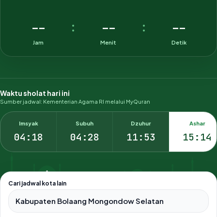
--
--
--
:
:
Jam
Menit
Detik
Waktu sholat hari ini
Sumber jadwal: Kementerian Agama RI melalui MyQuran
Imsyak
Subuh
Dzuhur
Ashar
04:18
04:28
11:53
15:14
Cari jadwal kota lain
Pilih salah satu dari 500+ kota dan kabupaten di Indonesia.