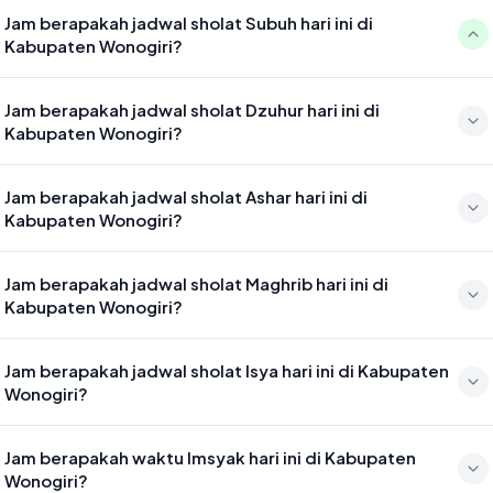
Jam berapakah jadwal sholat Subuh hari ini di
Kabupaten Wonogiri?
Waktu sholat Subuh di Kabupaten Wonogiri hari ini jatuh pada 04:30
Jam berapakah jadwal sholat Dzuhur hari ini di
Kabupaten Wonogiri?
Waktu sholat Dzuhur di Kabupaten Wonogiri hari ini jatuh pada 11:45
Jam berapakah jadwal sholat Ashar hari ini di
Kabupaten Wonogiri?
Waktu sholat Ashar di Kabupaten Wonogiri hari ini jatuh pada 15:06
Jam berapakah jadwal sholat Maghrib hari ini di
Kabupaten Wonogiri?
Waktu sholat Maghrib di Kabupaten Wonogiri hari ini jatuh pada
Jam berapakah jadwal sholat Isya hari ini di Kabupaten
17:40
Wonogiri?
Waktu sholat Isya di Kabupaten Wonogiri hari ini jatuh pada 18:51
Jam berapakah waktu Imsyak hari ini di Kabupaten
Wonogiri?