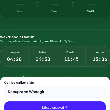
--
--
--
:
:
Jam
Menit
Detik
Waktu sholat hari ini
Sumber jadwal: Kementerian Agama RI melalui MyQuran
Imsyak
Subuh
Dzuhur
Ashar
04:20
04:30
11:45
15:06
Cari jadwal kota lain
Pilih salah satu dari 500+ kota dan kabupaten di Indonesia.
Lihat jadwal