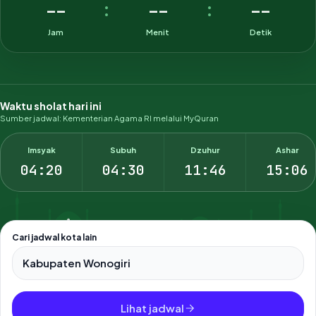
--
--
--
:
:
Jam
Menit
Detik
Waktu sholat hari ini
Sumber jadwal: Kementerian Agama RI melalui MyQuran
Imsyak
Subuh
Dzuhur
Ashar
04:20
04:30
11:46
15:06
Cari jadwal kota lain
Pilih salah satu dari 500+ kota dan kabupaten di Indonesia.
Lihat jadwal