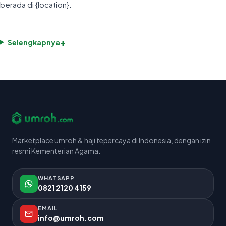
berada di {location}.
+
Selengkapnya
Marketplace umroh & haji tepercaya di Indonesia, dengan izin
resmi Kementerian Agama.
WHATSAPP
0821 2120 4159
EMAIL
info@umroh.com