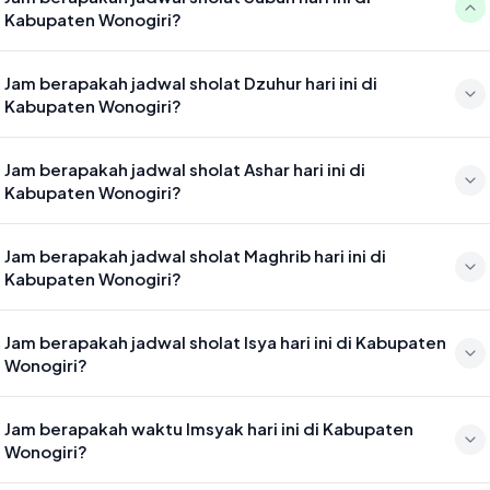
Kabupaten Wonogiri?
Waktu sholat Subuh di Kabupaten Wonogiri hari ini jatuh pada 04:30
Jam berapakah jadwal sholat Dzuhur hari ini di
Kabupaten Wonogiri?
Waktu sholat Dzuhur di Kabupaten Wonogiri hari ini jatuh pada 11:46
Jam berapakah jadwal sholat Ashar hari ini di
Kabupaten Wonogiri?
Waktu sholat Ashar di Kabupaten Wonogiri hari ini jatuh pada 15:06
Jam berapakah jadwal sholat Maghrib hari ini di
Kabupaten Wonogiri?
Waktu sholat Maghrib di Kabupaten Wonogiri hari ini jatuh pada
Jam berapakah jadwal sholat Isya hari ini di Kabupaten
17:40
Wonogiri?
Waktu sholat Isya di Kabupaten Wonogiri hari ini jatuh pada 18:51
Jam berapakah waktu Imsyak hari ini di Kabupaten
Wonogiri?